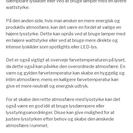
dæmpbare lyskilder eller ved at bruge lamper med en lavere
wattstyrke.
På den anden side, hvis man ønsker en mere energisk og
produktiv atmosfære, kan det være en fordel at vælge en
højere lysstyrke. Dette kan opnås ved at bruge lamper med
en højere wattstyrke eller ved at bruge mere direkte og
intense lyskilder som spotlights eller LED-lys.
Det er også vigtigt at overveje farvetemperaturen på lyset,
da dette også kan påvirke den overordnede atmosfære. En
varm og gylden farvetemperatur kan skabe en hyggelig og
intim atmosfære, mens en køligere farvetemperatur kan
give et mere neutralt og energisk udtryk.
For at skabe den rette atmosfære med lysstyrke kan det
også være en god idé at bruge lysdæmpere eller
lysstyringsanordninger. Disse kan give mulighed for at
justere lysstyrken efter behov og skabe den ønskede
atmosfære i rummet.