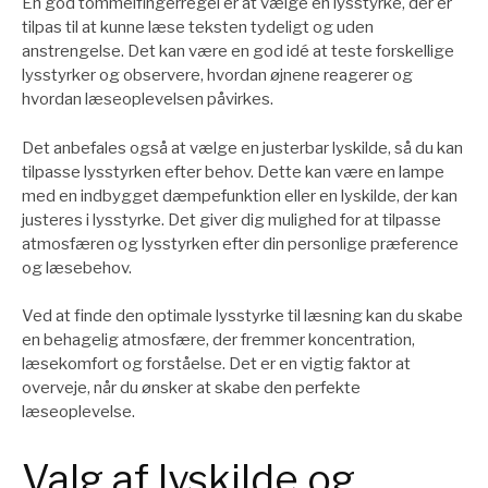
En god tommelfingerregel er at vælge en lysstyrke, der er
tilpas til at kunne læse teksten tydeligt og uden
anstrengelse. Det kan være en god idé at teste forskellige
lysstyrker og observere, hvordan øjnene reagerer og
hvordan læseoplevelsen påvirkes.
Det anbefales også at vælge en justerbar lyskilde, så du kan
tilpasse lysstyrken efter behov. Dette kan være en lampe
med en indbygget dæmpefunktion eller en lyskilde, der kan
justeres i lysstyrke. Det giver dig mulighed for at tilpasse
atmosfæren og lysstyrken efter din personlige præference
og læsebehov.
Ved at finde den optimale lysstyrke til læsning kan du skabe
en behagelig atmosfære, der fremmer koncentration,
læsekomfort og forståelse. Det er en vigtig faktor at
overveje, når du ønsker at skabe den perfekte
læseoplevelse.
Valg af lyskilde og