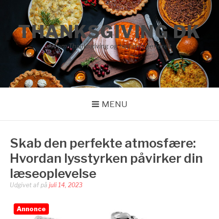
Spring
til
THANKSGIVING DK
indhold
Alt om Thanksgiving og højtiden generelt
MENU
Skab den perfekte atmosfære:
Hvordan lysstyrken påvirker din
læseoplevelse
Udgivet af
på
juli 14, 2023
Annonce