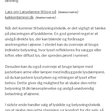
læsning.
Læs om Læselampe til bog på
køkkenlamper.dk
.
Når det kommer til belysningsteknik, er det vigtigt at tænke
på placeringen af lyskilderne. En god generel regel er at
undgå direkte lys, der kan blænde og forårsage
anstrengelse i øjnene. I stedet kan du overveje at bruge
indirekte belysning, hvor lyset reflekteres fra vægge eller
lofter, eller diffust lys, der spredes jævnt i rummet.
Desuden kan du også overveje at bruge lamper med
justerbare arme eller lamper med indbyggede lysdæmpere,
så du kan justere lysstyrken og retningen af lyset efter
behov. Dette giver dig mulighed for at skabe den rette
belysning til din læseoplevelse og undgå unødvendig
belastning af øjnene.
I sidste ende handler valg af lyskilde og belysningsteknik
om at skabe den rette stemning og komfort for dig selv, så