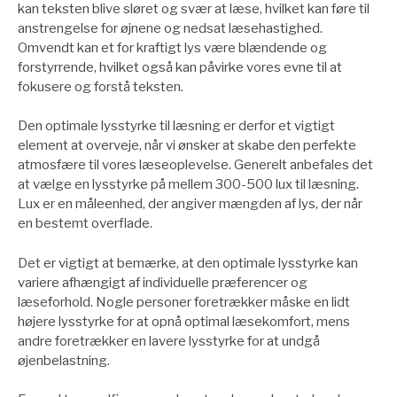
kan teksten blive sløret og svær at læse, hvilket kan føre til
anstrengelse for øjnene og nedsat læsehastighed.
Omvendt kan et for kraftigt lys være blændende og
forstyrrende, hvilket også kan påvirke vores evne til at
fokusere og forstå teksten.
Den optimale lysstyrke til læsning er derfor et vigtigt
element at overveje, når vi ønsker at skabe den perfekte
atmosfære til vores læseoplevelse. Generelt anbefales det
at vælge en lysstyrke på mellem 300-500 lux til læsning.
Lux er en måleenhed, der angiver mængden af lys, der når
en bestemt overflade.
Det er vigtigt at bemærke, at den optimale lysstyrke kan
variere afhængigt af individuelle præferencer og
læseforhold. Nogle personer foretrækker måske en lidt
højere lysstyrke for at opnå optimal læsekomfort, mens
andre foretrækker en lavere lysstyrke for at undgå
øjenbelastning.