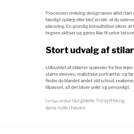
Processen omkring design laves altid i tæ
færdigt oplæg eller blot en idé, vil du ople
placering. En grundig konsultation sikrer, a
tegnes skitser og gøres klar til selve tatov
Stort udvalg af stila
Udbuddet af stilarter spænder fra fine linjer
større sleeves, realistiske portrætter og f
finder du blandet andet old school, realisme
tilpasset, så det bliver unikt og personligt.
Læs
Gul glæde: Forsythia og
Forrige artikel
dens rolle i haven
videre