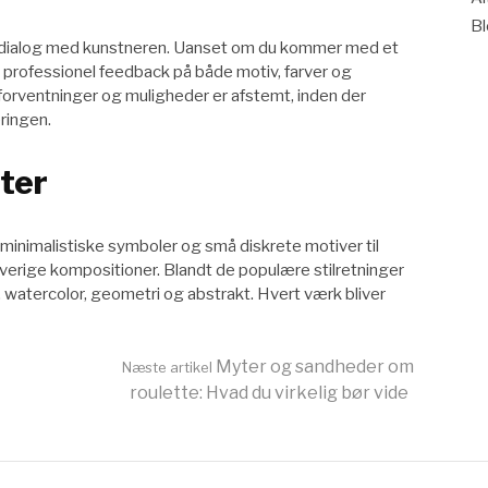
B
t dialog med kunstneren. Uanset om du kommer med et
ve professionel feedback på både motiv, farver og
t forventninger og muligheder er afstemt, inden der
eringen.
rter
, minimalistiske symboler og små diskrete motiver til
arverige kompositioner. Blandt de populære stilretninger
, watercolor, geometri og abstrakt. Hvert værk bliver
Myter og sandheder om
Næste artikel
roulette: Hvad du virkelig bør vide