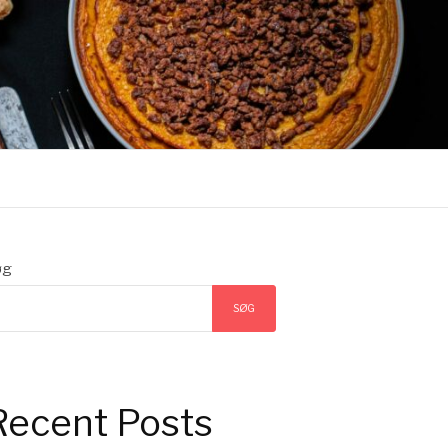
øg
SØG
Recent Posts