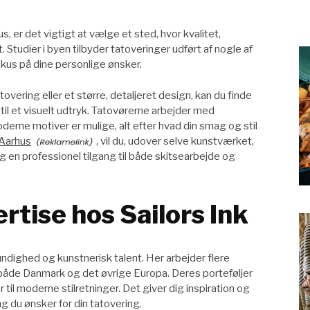
s, er det vigtigt at vælge et sted, hvor kvalitet,
 Studier i byen tilbyder tatoveringer udført af nogle af
us på dine personlige ønsker.
tovering eller et større, detaljeret design, kan du finde
 til et visuelt udtryk. Tatovørerne arbejder med
oderne motiver er mulige, alt efter hvad din smag og stil
 Aarhus
, vil du, udover selve kunstværket,
g en professionel tilgang til både skitsearbejde og
rtise hos Sailors Ink
undighed og kunstnerisk talent. Her arbejder flere
 både Danmark og det øvrige Europa. Deres porteføljer
r til moderne stilretninger. Det giver dig inspiration og
g du ønsker for din tatovering.