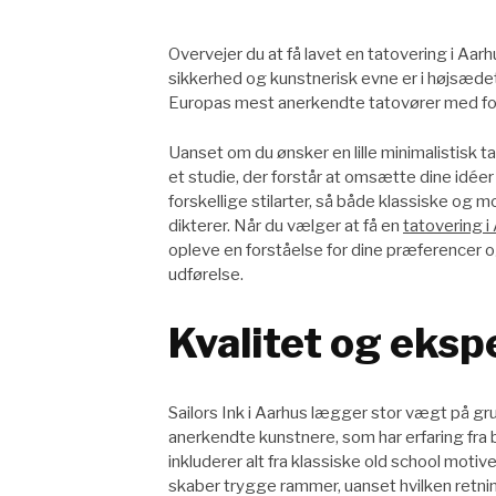
Overvejer du at få lavet en tatovering i Aarhu
sikkerhed og kunstnerisk evne er i højsædet.
Europas mest anerkendte tatovører med fok
Uanset om du ønsker en lille minimalistisk ta
et studie, der forstår at omsætte dine idéer
forskellige stilarter, så både klassiske og m
dikterer. Når du vælger at få en
tatovering i
opleve en forståelse for dine præferencer o
udførelse.
Kvalitet og ekspe
Sailors Ink i Aarhus lægger stor vægt på gr
anerkendte kunstnere, som har erfaring fra
inkluderer alt fra klassiske old school motive
skaber trygge rammer, uanset hvilken retnin