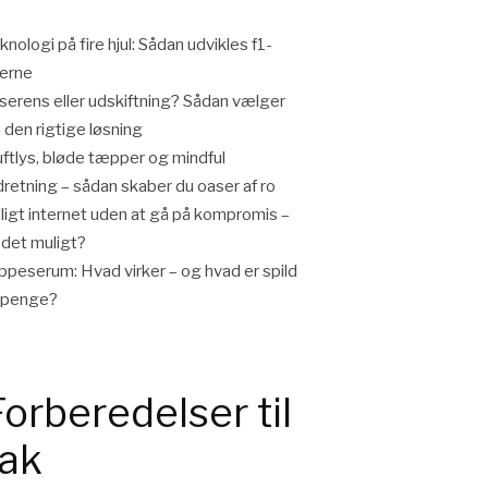
knologi på fire hjul: Sådan udvikles f1-
lerne
iserens eller udskiftning? Sådan vælger
 den rigtige løsning
ftlys, bløde tæpper og mindful
dretning – sådan skaber du oaser af ro
lligt internet uden at gå på kompromis –
 det muligt?
ppeserum: Hvad virker – og hvad er spild
 penge?
Forberedelser til
tak