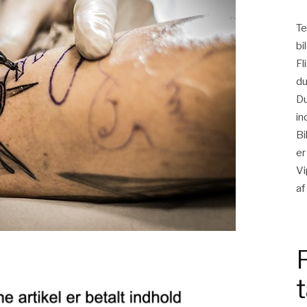
Te
bi
Fl
du
Du
in
Bi
er
Vi
af