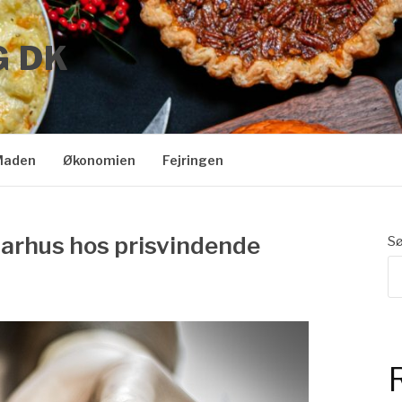
G DK
Maden
Økonomien
Fejringen
 Aarhus hos prisvindende
S