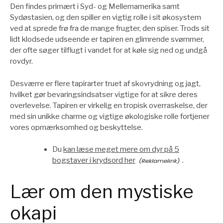
Den findes primært i Syd- og Mellemamerika samt
Sydøstasien, og den spiller en vigtig rolle i sit økosystem
ved at sprede frø fra de mange frugter, den spiser. Trods sit
lidt klodsede udseende er tapiren en glimrende svømmer,
der ofte søger tilflugt i vandet for at køle sig ned og undgå
rovdyr.
Desværre er flere tapirarter truet af skovrydning og jagt,
hvilket gør bevaringsindsatser vigtige for at sikre deres
overlevelse. Tapiren er virkelig en tropisk overraskelse, der
med sin unikke charme og vigtige økologiske rolle fortjener
vores opmærksomhed og beskyttelse.
Du
kan læse meget mere om dyr på 5
bogstaver i krydsord her
.
Lær om den mystiske
okapi