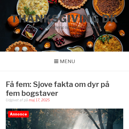
Spring
til
THANKSGIVING DK
indhold
Alt om Thanksgiving og højtiden generelt
MENU
Få fem: Sjove fakta om dyr på
fem bogstaver
Udgivet af
på
maj 17, 2025
Annonce