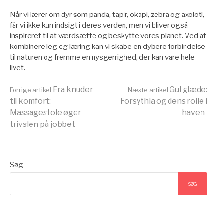
Når vi lærer om dyr som panda, tapir, okapi, zebra og axolotl,
får vi ikke kun indsigt i deres verden, men vi bliver også
inspireret til at værdsætte og beskytte vores planet. Ved at
kombinere leg og læring kan vi skabe en dybere forbindelse
til naturen og fremme en nysgerrighed, der kan vare hele
livet.
Læs
Fra knuder
Gul glæde:
Forrige artikel
Næste artikel
til komfort:
Forsythia og dens rolle i
Massagestole øger
haven
videre
trivslen på jobbet
Søg
SØG