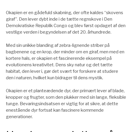
Okapien er en gådefuld skabning, der ofte kaldes “skovens
giraf”. Den lever dybt inde i de tætte regnskove i Den
Demokratiske Republik Congo og blev først opdaget af den
vestlige verden i begyndelsen af det 20. århundrede.
Med sin unikke blanding af zebra-lignende striber på
bagbenene og en krop, der minder om en giraf, men med en
kortere hals, er okapien et fascinerende eksempel på
evolutionens kreativitet. Dens sky natur og det tætte
habitat, den lever i, gør det svært for forskere at studere
den i naturen, hvilket kun bidrager til dens mystik.
Okapien er et planteædende dyr, der primært lever af blade,
knopper og frugter, som den plukker med sin lange, fleksible
tunge. Bevaringsindsatsen er vigtig for at sikre, at dette
enestående dyr fortsat kan fascinere kommende
generationer.