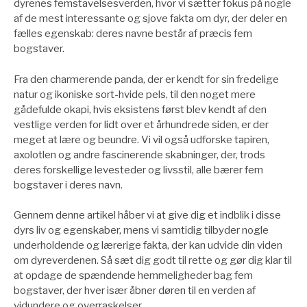
dyrenes femstavelsesverden, hvor vi sætter fokus på nogle
af de mest interessante og sjove fakta om dyr, der deler en
fælles egenskab: deres navne består af præcis fem
bogstaver.
Fra den charmerende panda, der er kendt for sin fredelige
natur og ikoniske sort-hvide pels, til den noget mere
gådefulde okapi, hvis eksistens først blev kendt af den
vestlige verden for lidt over et århundrede siden, er der
meget at lære og beundre. Vi vil også udforske tapiren,
axolotlen og andre fascinerende skabninger, der, trods
deres forskellige levesteder og livsstil, alle bærer fem
bogstaver i deres navn.
Gennem denne artikel håber vi at give dig et indblik i disse
dyrs liv og egenskaber, mens vi samtidig tilbyder nogle
underholdende og lærerige fakta, der kan udvide din viden
om dyreverdenen. Så sæt dig godt til rette og gør dig klar til
at opdage de spændende hemmeligheder bag fem
bogstaver, der hver især åbner døren til en verden af
vidundere og overraskelser.