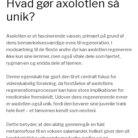
Hvad gør axolotlen så
unik?
Axolotlen er et fascinerende væsen, primært på grund af
dens bemærkelsesværdige evne til regeneration. I
modsætning til de fleste andre dyr kan axolotlen regenerere
ikke kun sine lemmer, men også vitale dele som hjertet,
rygmarven og endda dele af hjernen.
Denne egenskab har gjort den til et centralt fokus for
videnskabelig forskning, da forståelse af axolotlens
regenerationsprocesser kan have store implikationer for
medicinske fremskridt. Udover dens regenererende evner
er axolotlen også unik, fordi den bevarer sine juvenile træk
hele livet – et fænomen kendt som neoteni.
Dette betyder, at den aldrig gennemgår en fuld
metamorfose til en voksen salamander, hvilket giver den sit
karakteristiske udseende med ydre gæller og en