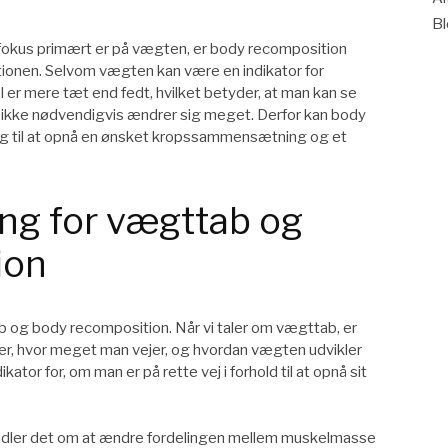
B
r fokus primært er på vægten, er body recomposition
onen. Selvom vægten kan være en indikator for
el er mere tæt end fedt, hvilket betyder, at man kan se
ikke nødvendigvis ændrer sig meget. Derfor kan body
ng til at opnå en ønsket kropssammensætning og et
ng for vægttab og
ion
ab og body recomposition. Når vi taler om vægttab, er
over, hvor meget man vejer, og hvordan vægten udvikler
ator for, om man er på rette vej i forhold til at opnå sit
andler det om at ændre fordelingen mellem muskelmasse