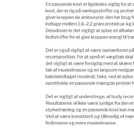
En passende kost er ligeledes vigtig for at
kost, der er rig på næringsstoffer og prote
giver kroppen de aminosyrer, den har brug 
indtage mellem 1,6-2,2 gram protein pr. kg
Derudover er det vigtigt at spise en afbal
fedtstoffer for at give kroppen energi til t
Det er også vigtigt at være opmærksom på 
recomposition. For at opnå et vægttab skal
det vigtigt at være forsigtig med at skære f
tab af muskelmasse og en langsom nedgang i
kalorieindtaget moderat, f.eks. ved at spise
opretholde en passende mængde protein fo
Det er vigtigt at understrege, at body reco
Resultaterne vil ikke være synlige fra den 
styrketræning og en passende kost kan man
Ved at være konsistent og tålmodig vil ma
fedtmasse og mere muskelmasse.