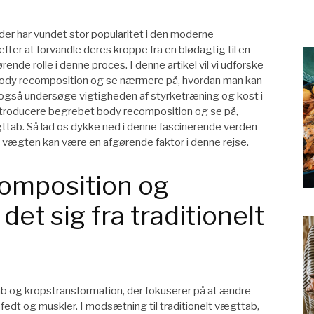
er har vundet stor popularitet i den moderne
er at forvandle deres kroppe fra en blødagtig til en
ende rolle i denne proces. I denne artikel vil vi udforske
ody recomposition og se nærmere på, hvordan man kan
 også undersøge vigtigheden af styrketræning og kost i
ntroducere begrebet body recomposition og se på,
ægttab. Så lad os dykke ned i denne fascinerende verden
 vægten kan være en afgørende faktor i denne rejse.
composition og
det sig fra traditionelt
ab og kropstransformation, der fokuserer på at ændre
edt og muskler. I modsætning til traditionelt vægttab,