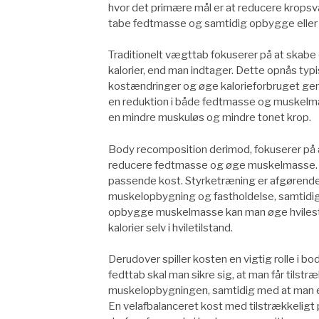
hvor det primære mål er at reducere krops
tabe fedtmasse og samtidig opbygge elle
Traditionelt vægttab fokuserer på at skabe
kalorier, end man indtager. Dette opnås ty
kostændringer og øge kalorieforbruget genn
en reduktion i både fedtmasse og muskelmas
en mindre muskuløs og mindre tonet krop.
Body recomposition derimod, fokuserer på 
reducere fedtmasse og øge muskelmasse. 
passende kost. Styrketræning er afgørende i
muskelopbygning og fastholdelse, samtidig 
opbygge muskelmasse kan man øge hvilestoff
kalorier selv i hviletilstand.
Derudover spiller kosten en vigtig rolle i 
fedttab skal man sikre sig, at man får tilstr
muskelopbygningen, samtidig med at man er
En velafbalanceret kost med tilstrækkeligt