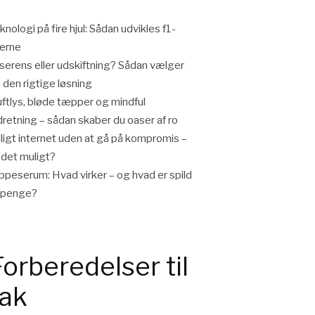
knologi på fire hjul: Sådan udvikles f1-
lerne
iserens eller udskiftning? Sådan vælger
 den rigtige løsning
ftlys, bløde tæpper og mindful
dretning – sådan skaber du oaser af ro
lligt internet uden at gå på kompromis –
 det muligt?
ppeserum: Hvad virker – og hvad er spild
 penge?
Forberedelser til
tak