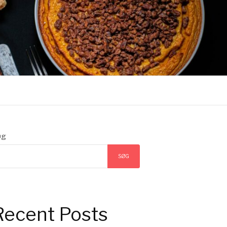
øg
SØG
Recent Posts