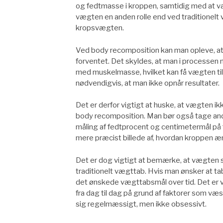
og fedtmasse i kroppen, samtidig med at væ
vægten en anden rolle end ved traditionelt
kropsvægten.
Ved body recomposition kan man opleve, a
forventet. Det skyldes, at man i process
med muskelmasse, hvilket kan få vægten til
nødvendigvis, at man ikke opnår resultater.
Det er derfor vigtigt at huske, at vægten i
body recomposition. Man bør også tage and
måling af fedtprocent og centimetermål på 
mere præcist billede af, hvordan kroppen æ
Det er dog vigtigt at bemærke, at vægten sta
traditionelt vægttab. Hvis man ønsker at ta
det ønskede vægttabsmål over tid. Det er 
fra dag til dag på grund af faktorer som væ
sig regelmæssigt, men ikke obsessivt.