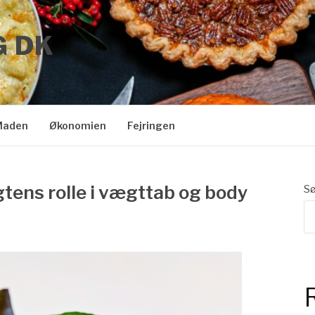
G DK
Maden
Økonomien
Fejringen
gtens rolle i vægttab og body
S