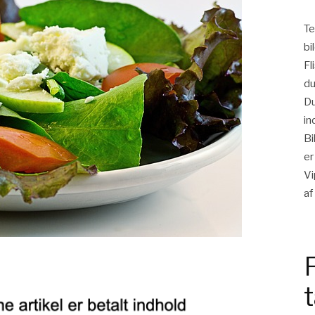
Te
bi
Fl
du
Du
in
Bi
er
Vi
af