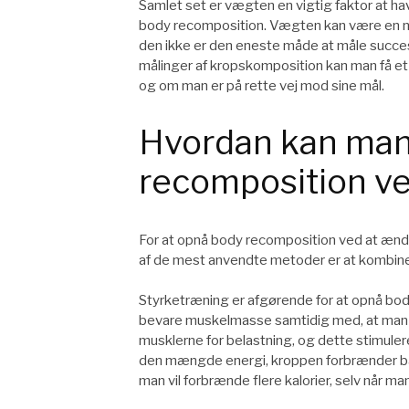
Samlet set er vægten en vigtig faktor at ha
body recomposition. Vægten kan være en nytt
den ikke er den eneste måde at måle succ
målinger af kropskomposition kan man få et
og om man er på rette vej mod sine mål.
Hvordan kan man
recomposition v
For at opnå body recomposition ved at ændr
af de mest anvendte metoder er at kombin
Styrketræning er afgørende for at opnå bo
bevare muskelmasse samtidig med, at man
musklerne for belastning, og dette stimu
den mængde energi, kroppen forbrænder både
man vil forbrænde flere kalorier, selv når ma