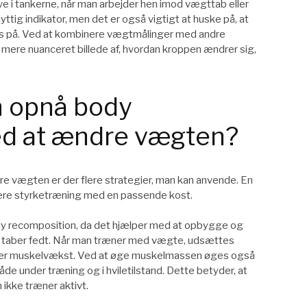
ve i tankerne, når man arbejder hen imod vægttab eller
ig indikator, men det er også vigtigt at huske på, at
es på. Ved at kombinere vægtmålinger med andre
 mere nuanceret billede af, hvordan kroppen ændrer sig,
 opnå body
ed at ændre vægten?
e vægten er der flere strategier, man kan anvende. En
ere styrketræning med en passende kost.
dy recomposition, da det hjælper med at opbygge og
 taber fedt. Når man træner med vægte, udsættes
lerer muskelvækst. Ved at øge muskelmassen øges også
 under træning og i hviletilstand. Dette betyder, at
n ikke træner aktivt.