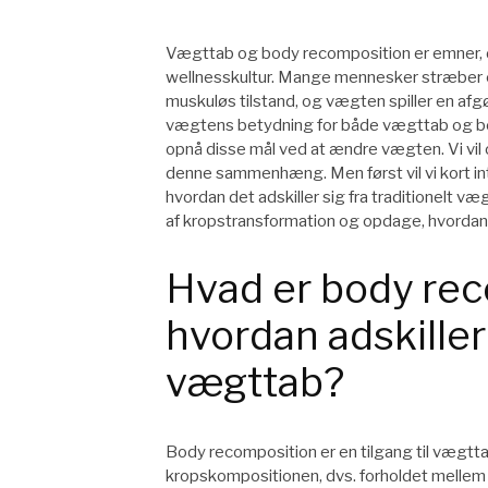
Vægttab og body recomposition er emner, d
wellnesskultur. Mange mennesker stræber eft
muskuløs tilstand, og vægten spiller en afgør
vægtens betydning for både vægttab og b
opnå disse mål ved at ændre vægten. Vi vil
denne sammenhæng. Men først vil vi kort i
hvordan det adskiller sig fra traditionelt v
af kropstransformation og opdage, hvordan
Hvad er body re
hvordan adskiller 
vægttab?
Body recomposition er en tilgang til vægtt
kropskompositionen, dvs. forholdet mellem f