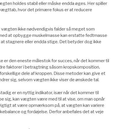
gten holdes stabil eller måske endda øges. Her spiller
 vægttab, hvor det primære fokus er at reducere
t vægten ikke nødvendigvis falder så meget som
en med at opbygge muskelmasse kan erstatte fedtmasse
 at stagnere eller endda stige. Det betyder dog ikke
kke er den eneste målestok for succes, når det kommer til
re faktorer i betragtning såsom kropskomposition,
forskellige dele af kroppen. Disse metoder kan give et
ndrer sig, selvom vægten ikke viser de ønskede tal.
dig er en nyttig indikator, især når det kommer til
be sig, kan vægten være med til at vise, om man opnår
vigtigt at være opmærksom på, at vægten kan variere
skebalance og fordøjelse. Derfor anbefales det at veje