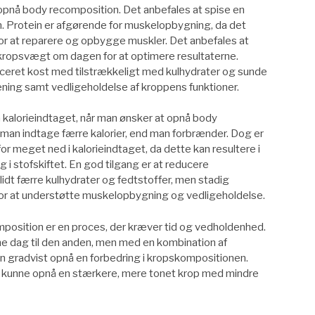
 opnå body recomposition. Det anbefales at spise en
in. Protein er afgørende for muskelopbygning, da det
for at reparere og opbygge muskler. Det anbefales at
 kropsvægt om dagen for at optimere resultaterne.
anceret kost med tilstrækkeligt med kulhydrater og sunde
ræning samt vedligeholdelse af kroppens funktioner.
kalorieindtaget, når man ønsker at opnå body
 man indtage færre kalorier, end man forbrænder. Dog er
or meget ned i kalorieindtaget, da dette kan resultere i
 stofskiftet. En god tilgang er at reducere
 lidt færre kulhydrater og fedtstoffer, men stadig
r at understøtte muskelopbygning og vedligeholdelse.
mposition er en proces, der kræver tid og vedholdenhed.
ene dag til den anden, men med en kombination af
 gradvist opnå en forbedring i kropskompositionen.
n kunne opnå en stærkere, mere tonet krop med mindre