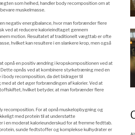
vægten som helhed, handler body recomposition om at
r bevare muskelmasse.
 en negativ energibalance, hvor man forbrænder flere
pisk ved at reducere kalorieindtaget gennem
em motion. Resultatet af traditionelt vægttab er ofte
se, hvilket kan resultere i en slankere krop, men også
at opnå en positiv ændring i kropskompositionen ved at
Dette opnås ved at kombinere styrketræning med en
 body recomposition, da det bidrager til
med at det øger forbrændingen af kalorier. Ved at
skiftet, hvilket betyder, at man forbrænder flere
body recomposition. For at opnå muskelopbygning og
ækkeligt med protein til at understøtte
 i en moderat kalorieunderskud for at fremme fedttab.
 protein, sunde fedtstoffer og komplekse kulhydrater er
Al