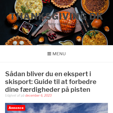
Spring
til
THANKSGIVING DK
indhold
Alt om Thanksgiving og højtiden generelt
MENU
Sådan bliver du en ekspert i
skisport: Guide til at forbedre
dine færdigheder på pisten
Udgivet af
på
december 6, 2023
Annonce