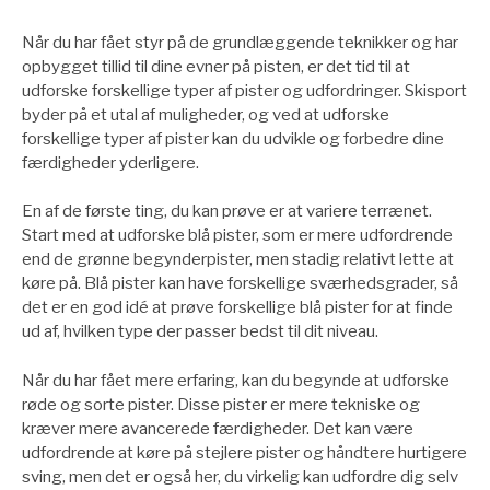
Når du har fået styr på de grundlæggende teknikker og har
opbygget tillid til dine evner på pisten, er det tid til at
udforske forskellige typer af pister og udfordringer. Skisport
byder på et utal af muligheder, og ved at udforske
forskellige typer af pister kan du udvikle og forbedre dine
færdigheder yderligere.
En af de første ting, du kan prøve er at variere terrænet.
Start med at udforske blå pister, som er mere udfordrende
end de grønne begynderpister, men stadig relativt lette at
køre på. Blå pister kan have forskellige sværhedsgrader, så
det er en god idé at prøve forskellige blå pister for at finde
ud af, hvilken type der passer bedst til dit niveau.
Når du har fået mere erfaring, kan du begynde at udforske
røde og sorte pister. Disse pister er mere tekniske og
kræver mere avancerede færdigheder. Det kan være
udfordrende at køre på stejlere pister og håndtere hurtigere
sving, men det er også her, du virkelig kan udfordre dig selv