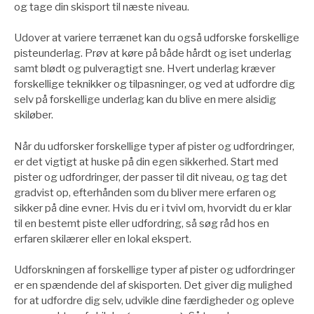
og tage din skisport til næste niveau.
Udover at variere terrænet kan du også udforske forskellige
pisteunderlag. Prøv at køre på både hårdt og iset underlag
samt blødt og pulveragtigt sne. Hvert underlag kræver
forskellige teknikker og tilpasninger, og ved at udfordre dig
selv på forskellige underlag kan du blive en mere alsidig
skiløber.
Når du udforsker forskellige typer af pister og udfordringer,
er det vigtigt at huske på din egen sikkerhed. Start med
pister og udfordringer, der passer til dit niveau, og tag det
gradvist op, efterhånden som du bliver mere erfaren og
sikker på dine evner. Hvis du er i tvivl om, hvorvidt du er klar
til en bestemt piste eller udfordring, så søg råd hos en
erfaren skilærer eller en lokal ekspert.
Udforskningen af forskellige typer af pister og udfordringer
er en spændende del af skisporten. Det giver dig mulighed
for at udfordre dig selv, udvikle dine færdigheder og opleve