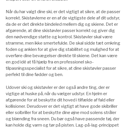
Når du har valgt dine ski, er det vigtigt at sikre, at de passer
korrekt. Skistøvlerne er en af de vigtigste dele af dit udstyr,
da de er det direkte bindeled mellem dig og skiene. Det er
afgørende, at dine skistøvler passer korrekt og giver dig
den nødvendige støtte og kontrol. Skistøvler skal være
stramme, men ikke smertefulde. De skal sidde tæt omkring
foden og anklen for at give dig stabilitet og mulighed for at
overføre dine bevægelser direkte til skiene. Det kan være
en god idé at få hjælp fra en professionel sko-
tilpasningsspecialist for at sikre, at dine skistøvler passer
perfekt til dine fødder og ben.
Udover ski og skistøvler er der også andre ting, der er
vigtige at huske på, når du vælger udstyr. En hjelm er
afgørende for at beskytte dit hoved i tilfælde af fald eller
kollisioner. Derudover er det vigtigt at have gode skibriller
eller solbriller for at beskytte dine øjne mod solens stråler
og blænding fra sneen. Du bør også have passende tøj, der
kan holde dig varm og tør på pisten. Lag-på-lag-princippet