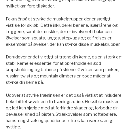
hvilket kan føre til skader.
Fokusér på at styrke de muskelgrupper, der er særligt
vigtige for skiløb. Dette inkluderer benene, især lårene og
læggene, samt de muskler, der er involveret i balancen.
Øvelser som squats, lunges, step-ups og calf raises er
eksempler på øvelser, der kan styrke disse muskelgrupper.
Derudover er det vigtigt at træne din kerne, da en stærk og
stabil kerne er essentiel for at opretholde en god
kropsholdning og balance på skiene. Øvelser som planken,
russian twists og mountain climbers er gode måder at
styrke din kerne på.
Udover at styrke træningen er det også vigtigt at inkludere
fleksibilitetsøvelser i din træningsrutine. Fleksible muskler
og led kan hjælpe med at forhindre skader og forbedre din
bevægelighed på pisten. Strækøvelser som hoftebøjere,
hamstringstræk og quadriceps-stræk kan være særligt
nyttige.