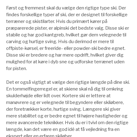
Først og fremmest skal du vælge den rigtige type ski. Der
findes forskellige typer af ski, der er designet til forskellige
terræner og skistilarter. Hvis du primært kører på
præparerede pister, er alpinski det bedste valg. Disse ski er
stabile og har god kantgreb, hvilket gør dem velegnede til
carving og hurtige sving. Hvis du derimod er mere til
offpiste-kørsel, er freeride- eller powder-ski bedre egnet.
Disse ski er bredere og har mere opdrift, hvilket giver dig
mulighed for at køre i dyb sne og udforske terrænet uden
for pisten.
Det er også vigtigt at vælge den rigtige længde på dine ski.
En tommelfingerregel er, at skiene skal nå dig til omkring
skulderhøjde eller lidt over. Kortere ski er lettere at
manøvrere og er velegnede til begyndere eller skiløbere,
der foretrækker korte, hurtige sving. Længere ski giver
mere stabilitet og er bedre egnet til højere hastigheder og
mere avancerede teknikker. Hvis du er i tvivl om den rigtige
længde, kan det være en god idé at få vejledning fra en
ekspert eller en erfaren skiløber.