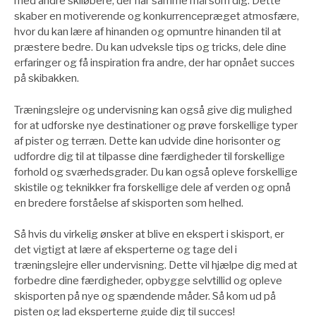
med andre skiløbere, der har samme mål som dig. Dette
skaber en motiverende og konkurrencepræget atmosfære,
hvor du kan lære af hinanden og opmuntre hinanden til at
præstere bedre. Du kan udveksle tips og tricks, dele dine
erfaringer og få inspiration fra andre, der har opnået succes
på skibakken.
Træningslejre og undervisning kan også give dig mulighed
for at udforske nye destinationer og prøve forskellige typer
af pister og terræn. Dette kan udvide dine horisonter og
udfordre dig til at tilpasse dine færdigheder til forskellige
forhold og sværhedsgrader. Du kan også opleve forskellige
skistile og teknikker fra forskellige dele af verden og opnå
en bredere forståelse af skisporten som helhed.
Så hvis du virkelig ønsker at blive en ekspert i skisport, er
det vigtigt at lære af eksperterne og tage del i
træningslejre eller undervisning. Dette vil hjælpe dig med at
forbedre dine færdigheder, opbygge selvtillid og opleve
skisporten på nye og spændende måder. Så kom ud på
pisten og lad eksperterne guide dig til succes!