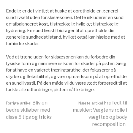
Endelig er det vigtigt at huske at opretholde en generel
sund livsstil uden for skisæsonen. Dette inkluderer en sund
og afbalanceret kost, tilstrækkelig hvile og tilstrækkelig
hydrering. En sund livsstil bidrager til at opretholde din
generelle sundhedstilstand, hvilket også kan hjælpe med at
forhindre skader.
Ved at træne uden for skisæsonen kan du forbedre din
fysiske form og minimere risikoen for skader på pisten. Sørg
for at have en varieret træningsrutine, der fokuserer på
styrke og fleksibilitet, og vær opmærksom på at opretholde
en sund livsstil. På den måde vil du være godt forberedt til at
tackle alle udfordringer, pisten måtte bringe.
Læs
Bliv en
Fra fedt til
Forrige artikel
Næste artikel
bedre skiløber med
muskler: Vægtens rolle i
disse 5 tips og tricks
vægttab og body
videre
recomposition