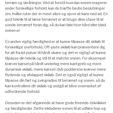
terræn og skråninger. Ved at forstå hvordan sneen reagerer
under forskellige forhold, kan du træffe bedre beslutninger
om, hvilke ruter der er mest sikre og sjove at køre ned ad. En
god teknik til at læse terrænet er at bruge dine stave til at
sonde terrænet foran dig, så du kan føle hvor hård eller blød
sneen er.
En anden vigtig færdighed er at kunne tilpasse dit skiløb til
forskellige sneforhold. Off-piste skiløb kan præsentere dig
for alt fra let pulver til hårdt skare, og det er vigtigt at kunne
tilpasse din teknik og stil til at matche sneen. For eksempel
kræver kørsel på hårdt underlag mere kantgreb og mere
dynamisk skiløb, mens kørsel i dyb puddersne kræver mere
flydende og afslappet skiløb. Det er også vigtigt at kunne
tilpasse din fart og svingradius til terrænet og sneen, så du
kan kontrollere dit skiløb og undgå at blive overrasket af
udfordrende forhold.
Desuden er det afgørende at have gode freeride-teknikker
og færdigheder. Dette inkluderer evnen til at udføre hop og