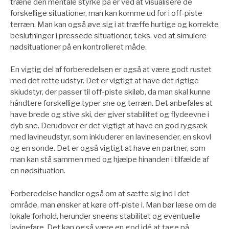
træne den mentale styrke på er ved at visualisere de
forskellige situationer, man kan komme ud for i off-piste
terræn. Man kan også øve sig i at træffe hurtige og korrekte
beslutninger i pressede situationer, f.eks. ved at simulere
nødsituationer på en kontrolleret måde.
En vigtig del af forberedelsen er også at være godt rustet
med det rette udstyr. Det er vigtigt at have det rigtige
skiudstyr, der passer til off-piste skiløb, da man skal kunne
håndtere forskellige typer sne og terræn. Det anbefales at
have brede og stive ski, der giver stabilitet og flydeevne i
dyb sne. Derudover er det vigtigt at have en god rygsæk
med lavineudstyr, som inkluderer en lavinesender, en skovl
og en sonde. Det er også vigtigt at have en partner, som
man kan stå sammen med og hjælpe hinanden i tilfælde af
en nødsituation.
Forberedelse handler også om at sætte sig ind i det
område, man ønsker at køre off-piste i. Man bør læse om de
lokale forhold, herunder sneens stabilitet og eventuelle
lavinefare. Det kan også være en god idé at tage på