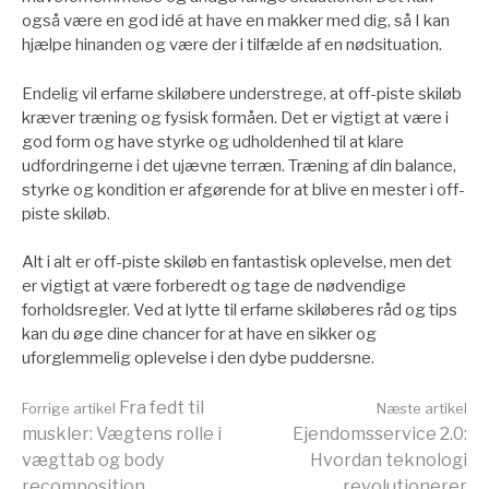
også være en god idé at have en makker med dig, så I kan
hjælpe hinanden og være der i tilfælde af en nødsituation.
Endelig vil erfarne skiløbere understrege, at off-piste skiløb
kræver træning og fysisk formåen. Det er vigtigt at være i
god form og have styrke og udholdenhed til at klare
udfordringerne i det ujævne terræn. Træning af din balance,
styrke og kondition er afgørende for at blive en mester i off-
piste skiløb.
Alt i alt er off-piste skiløb en fantastisk oplevelse, men det
er vigtigt at være forberedt og tage de nødvendige
forholdsregler. Ved at lytte til erfarne skiløberes råd og tips
kan du øge dine chancer for at have en sikker og
uforglemmelig oplevelse i den dybe puddersne.
Læs
Fra fedt til
Forrige artikel
Næste artikel
muskler: Vægtens rolle i
Ejendomsservice 2.0:
vægttab og body
Hvordan teknologi
recomposition
revolutionerer