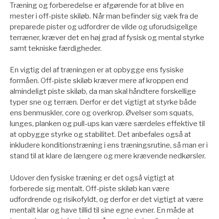
Træning og forberedelse er afgørende for at blive en
mester i off-piste skiløb. Når man befinder sig væk fra de
preparede pister og udfordrer de vilde og uforudsigelige
terræner, kræver det en høj grad af fysisk og mental styrke
samt tekniske færdigheder.
En vigtig del af træningen er at opbygge ens fysiske
formåen. Off-piste skiløb kræver mere af kroppen end
almindeligt piste skiløb, da man skal håndtere forskellige
typer sne og terræn. Derfor er det vigtigt at styrke både
ens benmuskler, core og overkrop. Øvelser som squats,
lunges, planken og pull-ups kan være særdeles effektive til
at opbygge styrke og stabilitet. Det anbefales også at
inkludere konditionstræning i ens træningsrutine, så man er i
stand til at klare de længere og mere krævende nedkørsler.
Udover den fysiske træning er det også vigtigt at
forberede sig mentalt. Off-piste skiløb kan være
udfordrende og risikofyldt, og derfor er det vigtigt at være
mentalt klar og have tillid til sine egne evner. En måde at