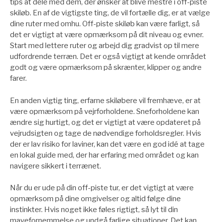
tips at dele med dem, der ønsker at blive mestre i off-piste
skiløb. En af de vigtigste ting, de vil fortælle dig, er at vælge
dine ruter med omhu. Off-piste skiløb kan være farligt, så
det er vigtigt at være opmærksom på dit niveau og evner.
Start med lettere ruter og arbejd dig gradvist op til mere
udfordrende terræn. Det er også vigtigt at kende området
godt og være opmærksom på skrænter, klipper og andre
farer.
En anden vigtig ting, erfarne skiløbere vil fremhæve, er at
være opmærksom på vejrforholdene. Sneforholdene kan
ændre sig hurtigt, og det er vigtigt at være opdateret på
vejrudsigten og tage de nødvendige forholdsregler. Hvis
der er lav risiko for laviner, kan det være en god idé at tage
en lokal guide med, der har erfaring med området og kan
navigere sikkert i terrænet.
Når du er ude på din off-piste tur, er det vigtigt at være
opmærksom på dine omgivelser og altid følge dine
instinkter. Hvis noget ikke føles rigtigt, så lyt til din
mavefornemmelse og undgå farlige situationer. Det kan