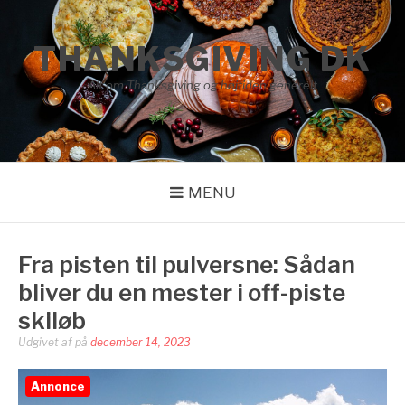
Spring
til
THANKSGIVING DK
indhold
Alt om Thanksgiving og højtiden generelt
MENU
Fra pisten til pulversne: Sådan
bliver du en mester i off-piste
skiløb
Udgivet af
på
december 14, 2023
Annonce