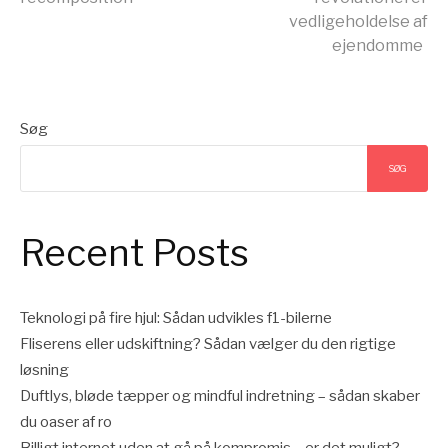
videre
vedligeholdelse af
ejendomme
Søg
SØG
Recent Posts
Teknologi på fire hjul: Sådan udvikles f1-bilerne
Fliserens eller udskiftning? Sådan vælger du den rigtige
løsning
Duftlys, bløde tæpper og mindful indretning – sådan skaber
du oaser af ro
Billigt internet uden at gå på kompromis – er det muligt?