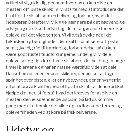
artikel vil vi guide dig gennem, hvordan du kan blive en
mester i off-piste skiløb. Vi vil starte med at introducere dig
til off-piste skiløb som en helhed og forklare, hvad det
indebærer. Derefter vil vi kigge nærmere på det nødvendige
udstyr og de sikkerhedstiltag, der er afgørende for en sikker
oplevelse i det vilde terræn. Vi vil også dykke ned i de
teknikker og færdigheder, der skal til for at køre off-piste,
samt give dig råd til træning og forberedelse, så du kan
være godt rustet til udfordringerne. Endelig vil vi dele
oplevelser og tips fra erfarne skiløbere, der har brugt mange
timer i bjergene og har en masse værdifuld viden at dele.
Uanset om du er en erfaren skiløber, der ønsker at tage
springet over pisten, eller en nybegynder, der er nysgerrig
efter at prøve kræfter med off-piste skiløb, vil denne artikel
hjælpe dig med at forstå, hvad der kræves for at blive en
mester i denne spændende disciplin. Så lad os komme i
gang med at udforske det vilde og uudforskede terræn og
opleve friheden ved at køre på frisk pulversne.
Udstyr og