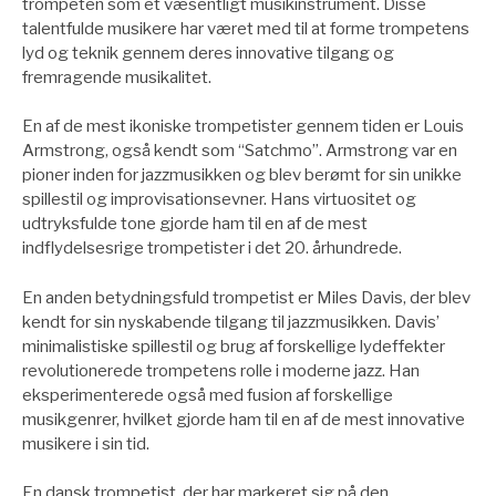
trompeten som et væsentligt musikinstrument. Disse
talentfulde musikere har været med til at forme trompetens
lyd og teknik gennem deres innovative tilgang og
fremragende musikalitet.
En af de mest ikoniske trompetister gennem tiden er Louis
Armstrong, også kendt som “Satchmo”. Armstrong var en
pioner inden for jazzmusikken og blev berømt for sin unikke
spillestil og improvisationsevner. Hans virtuositet og
udtryksfulde tone gjorde ham til en af de mest
indflydelsesrige trompetister i det 20. århundrede.
En anden betydningsfuld trompetist er Miles Davis, der blev
kendt for sin nyskabende tilgang til jazzmusikken. Davis’
minimalistiske spillestil og brug af forskellige lydeffekter
revolutionerede trompetens rolle i moderne jazz. Han
eksperimenterede også med fusion af forskellige
musikgenrer, hvilket gjorde ham til en af de mest innovative
musikere i sin tid.
En dansk trompetist, der har markeret sig på den