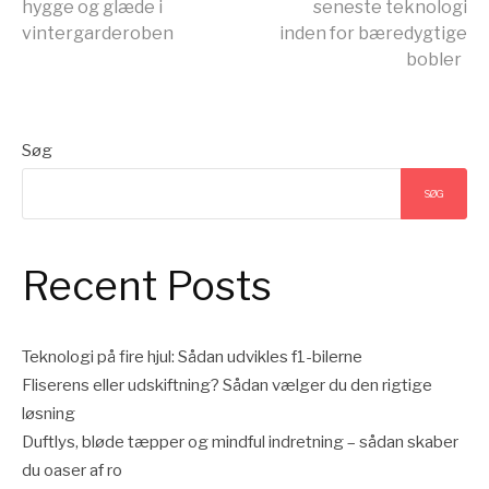
videre
hygge og glæde i
seneste teknologi
vintergarderoben
inden for bæredygtige
bobler
Søg
SØG
Recent Posts
Teknologi på fire hjul: Sådan udvikles f1-bilerne
Fliserens eller udskiftning? Sådan vælger du den rigtige
løsning
Duftlys, bløde tæpper og mindful indretning – sådan skaber
du oaser af ro