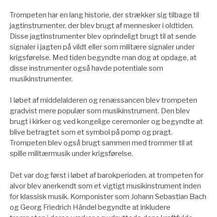
Trompeten har en lang historie, der strækker sig tilbage til
jagtinstrumenter, der blev brugt af mennesker i oldtiden.
Disse jagtinstrumenter blev oprindeligt brugt til at sende
signaler i jagten på vildt eller som militære signaler under
krigsførelse. Med tiden begyndte man dog at opdage, at
disse instrumenter også havde potentiale som
musikinstrumenter.
I løbet af middelalderen og renæssancen blev trompeten
gradvist mere populær som musikinstrument. Den blev
brugt i kirker og ved kongelige ceremonier og begyndte at
blive betragtet som et symbol på pomp og pragt.
Trompeten blev også brugt sammen med trommer til at
spille militærmusik under krigsførelse.
Det var dog først i løbet af barokperioden, at trompeten for
alvor blev anerkendt som et vigtigt musikinstrument inden
for klassisk musik. Komponister som Johann Sebastian Bach
og Georg Friedrich Händel begyndte at inkludere