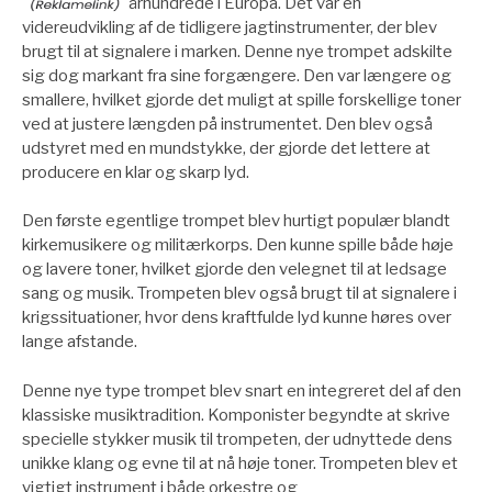
århundrede i Europa. Det var en
videreudvikling af de tidligere jagtinstrumenter, der blev
brugt til at signalere i marken. Denne nye trompet adskilte
sig dog markant fra sine forgængere. Den var længere og
smallere, hvilket gjorde det muligt at spille forskellige toner
ved at justere længden på instrumentet. Den blev også
udstyret med en mundstykke, der gjorde det lettere at
producere en klar og skarp lyd.
Den første egentlige trompet blev hurtigt populær blandt
kirkemusikere og militærkorps. Den kunne spille både høje
og lavere toner, hvilket gjorde den velegnet til at ledsage
sang og musik. Trompeten blev også brugt til at signalere i
krigssituationer, hvor dens kraftfulde lyd kunne høres over
lange afstande.
Denne nye type trompet blev snart en integreret del af den
klassiske musiktradition. Komponister begyndte at skrive
specielle stykker musik til trompeten, der udnyttede dens
unikke klang og evne til at nå høje toner. Trompeten blev et
vigtigt instrument i både orkestre og