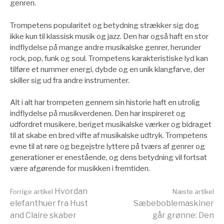
genren.
Trompetens popularitet og betydning strækker sig dog
ikke kun til klassisk musik og jazz. Den har også haft en stor
indflydelse på mange andre musikalske genrer, herunder
rock, pop, funk og soul. Trompetens karakteristiske lyd kan
tilføre et nummer energi, dybde og en unik klangfarve, der
skiller sig ud fra andre instrumenter.
Alt i alt har trompeten gennem sin historie haft en utrolig
indflydelse på musikverdenen. Den har inspireret og
udfordret musikere, beriget musikalske værker og bidraget
til at skabe en bred vifte af musikalske udtryk. Trompetens
evne til at røre og begejstre lyttere på tværs af genrer og
generationer er enestående, og dens betydning vil fortsat
være afgørende for musikken i fremtiden.
Læs
Hvordan
Forrige artikel
Næste artikel
elefanthuer fra Hust
Sæbeboblemaskiner
and Claire skaber
går grønne: Den