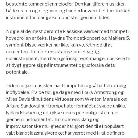
bestemte temaer eller melodier. Den kan tilføre musikken
både drama og elegance og har derfor været et foretrukket
instrument for mange komponister gennem tiden.
Nogle af de mest berømte klassiske værker med trompet i
hovedrollen er f.eks. Haydns Trompetkoncert og Mahlers 5.
symfoni. Disse værker har ikke kun været med til at
cementere trompetens status som et vigtigt
soloinstrument, men har også inspireret mange musikere til
at dygtiggøre sig på instrumentet og udforske dets
potentiale.
Inden for jazzmusikken har trompeten også haft en utrolig
indflydelse. Fra de tidlige dage med Louis Armstrong og
Miles Davis til nutidens virtuoser som Wynton Marsalis og
Arturo Sandoval har trompetister formået at skabe unikke
lydlandskaber og udtrykke deres personlige stemme
gennem instrumentet. Trompetens klang og
improvisatoriske muligheder har gjort den til et populært
valg blandt jazzmusikere og har været med til at definere