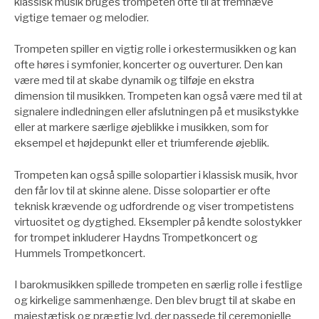
klassisk musik bruges trompeten ofte til at fremhæve
vigtige temaer og melodier.
Trompeten spiller en vigtig rolle i orkestermusikken og kan
ofte høres i symfonier, koncerter og ouverturer. Den kan
være med til at skabe dynamik og tilføje en ekstra
dimension til musikken. Trompeten kan også være med til at
signalere indledningen eller afslutningen på et musikstykke
eller at markere særlige øjeblikke i musikken, som for
eksempel et højdepunkt eller et triumferende øjeblik.
Trompeten kan også spille solopartier i klassisk musik, hvor
den får lov til at skinne alene. Disse solopartier er ofte
teknisk krævende og udfordrende og viser trompetistens
virtuositet og dygtighed. Eksempler på kendte solostykker
for trompet inkluderer Haydns Trompetkoncert og
Hummels Trompetkoncert.
I barokmusikken spillede trompeten en særlig rolle i festlige
og kirkelige sammenhænge. Den blev brugt til at skabe en
majestætisk og prægtig lyd, der passede til ceremonielle