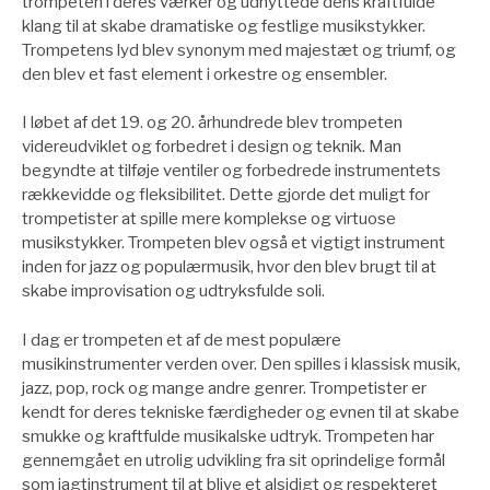
trompeten i deres værker og udnyttede dens kraftfulde
klang til at skabe dramatiske og festlige musikstykker.
Trompetens lyd blev synonym med majestæt og triumf, og
den blev et fast element i orkestre og ensembler.
I løbet af det 19. og 20. århundrede blev trompeten
videreudviklet og forbedret i design og teknik. Man
begyndte at tilføje ventiler og forbedrede instrumentets
rækkevidde og fleksibilitet. Dette gjorde det muligt for
trompetister at spille mere komplekse og virtuose
musikstykker. Trompeten blev også et vigtigt instrument
inden for jazz og populærmusik, hvor den blev brugt til at
skabe improvisation og udtryksfulde soli.
I dag er trompeten et af de mest populære
musikinstrumenter verden over. Den spilles i klassisk musik,
jazz, pop, rock og mange andre genrer. Trompetister er
kendt for deres tekniske færdigheder og evnen til at skabe
smukke og kraftfulde musikalske udtryk. Trompeten har
gennemgået en utrolig udvikling fra sit oprindelige formål
som jagtinstrument til at blive et alsidigt og respekteret