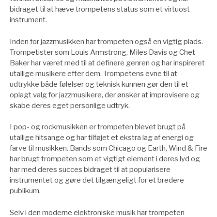
bidraget til at hæve trompetens status som et virtuost
instrument.
Inden for jazzmusikken har trompeten også en vigtig plads.
Trompetister som Louis Armstrong, Miles Davis og Chet
Baker har været med til at definere genren og har inspireret
utallige musikere efter dem. Trompetens evne til at
udtrykke både følelser og teknisk kunnen gør den til et
oplagt valg for jazzmusikere, der ønsker at improvisere og
skabe deres eget personlige udtryk.
I pop- og rockmusikken er trompeten blevet brugt på
utallige hitsange og har tilføjet et ekstra lag af energi og
farve til musikken. Bands som Chicago og Earth, Wind & Fire
har brugt trompeten som et vigtigt element i deres lyd og
har med deres succes bidraget til at popularisere
instrumentet og gøre det tilgængeligt for et bredere
publikum.
Selv i den moderne elektroniske musik har trompeten