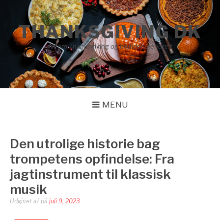
Spring
til
THANKSGIVING DK
indhold
Alt om Thanksgiving og højtiden generelt
MENU
Den utrolige historie bag
trompetens opfindelse: Fra
jagtinstrument til klassisk
musik
Udgivet af
på
juli 9, 2023