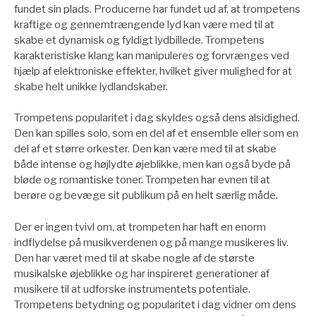
fundet sin plads. Producerne har fundet ud af, at trompetens
kraftige og gennemtrængende lyd kan være med til at
skabe et dynamisk og fyldigt lydbillede. Trompetens
karakteristiske klang kan manipuleres og forvrænges ved
hjælp af elektroniske effekter, hvilket giver mulighed for at
skabe helt unikke lydlandskaber.
Trompetens popularitet i dag skyldes også dens alsidighed.
Den kan spilles solo, som en del af et ensemble eller som en
del af et større orkester. Den kan være med til at skabe
både intense og højlydte øjeblikke, men kan også byde på
bløde og romantiske toner. Trompeten har evnen til at
berøre og bevæge sit publikum på en helt særlig måde.
Der er ingen tvivl om, at trompeten har haft en enorm
indflydelse på musikverdenen og på mange musikeres liv.
Den har været med til at skabe nogle af de største
musikalske øjeblikke og har inspireret generationer af
musikere til at udforske instrumentets potentiale.
Trompetens betydning og popularitet i dag vidner om dens