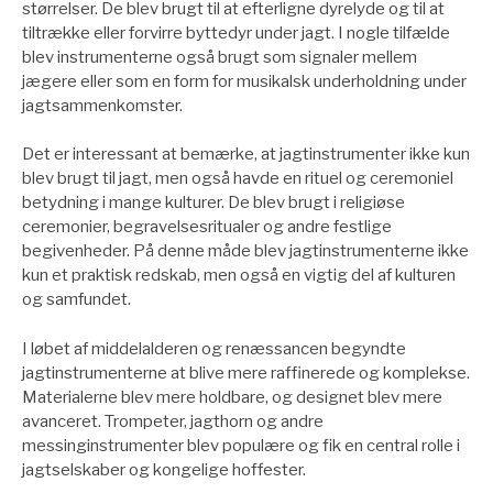
størrelser. De blev brugt til at efterligne dyrelyde og til at
tiltrække eller forvirre byttedyr under jagt. I nogle tilfælde
blev instrumenterne også brugt som signaler mellem
jægere eller som en form for musikalsk underholdning under
jagtsammenkomster.
Det er interessant at bemærke, at jagtinstrumenter ikke kun
blev brugt til jagt, men også havde en rituel og ceremoniel
betydning i mange kulturer. De blev brugt i religiøse
ceremonier, begravelsesritualer og andre festlige
begivenheder. På denne måde blev jagtinstrumenterne ikke
kun et praktisk redskab, men også en vigtig del af kulturen
og samfundet.
I løbet af middelalderen og renæssancen begyndte
jagtinstrumenterne at blive mere raffinerede og komplekse.
Materialerne blev mere holdbare, og designet blev mere
avanceret. Trompeter, jagthorn og andre
messinginstrumenter blev populære og fik en central rolle i
jagtselskaber og kongelige hoffester.