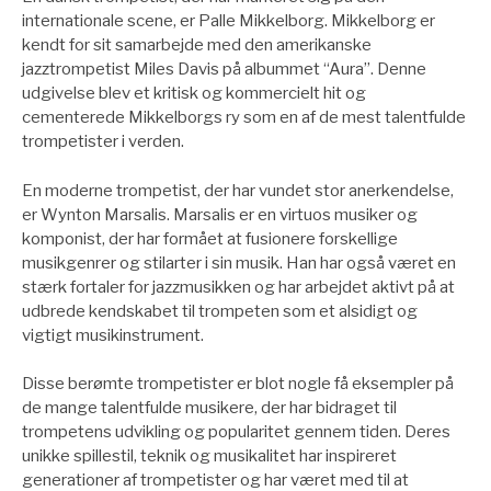
internationale scene, er Palle Mikkelborg. Mikkelborg er
kendt for sit samarbejde med den amerikanske
jazztrompetist Miles Davis på albummet “Aura”. Denne
udgivelse blev et kritisk og kommercielt hit og
cementerede Mikkelborgs ry som en af de mest talentfulde
trompetister i verden.
En moderne trompetist, der har vundet stor anerkendelse,
er Wynton Marsalis. Marsalis er en virtuos musiker og
komponist, der har formået at fusionere forskellige
musikgenrer og stilarter i sin musik. Han har også været en
stærk fortaler for jazzmusikken og har arbejdet aktivt på at
udbrede kendskabet til trompeten som et alsidigt og
vigtigt musikinstrument.
Disse berømte trompetister er blot nogle få eksempler på
de mange talentfulde musikere, der har bidraget til
trompetens udvikling og popularitet gennem tiden. Deres
unikke spillestil, teknik og musikalitet har inspireret
generationer af trompetister og har været med til at