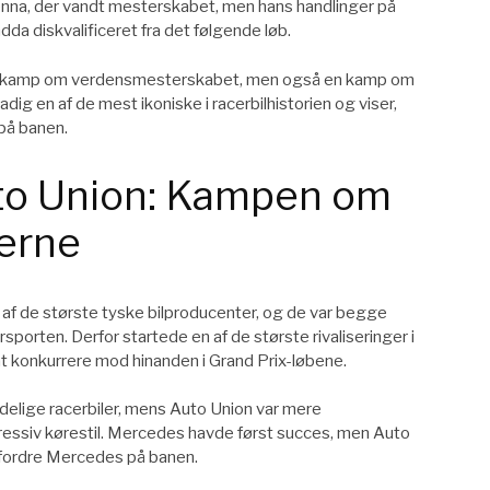
enna, der vandt mesterskabet, men hans handlinger på
ndda diskvalificeret fra det følgende løb.
n en kamp om verdensmesterskabet, men også en kamp om
adig en af de mest ikoniske i racerbilhistorien og viser,
 på banen.
to Union: Kampen om
erne
af de største tyske bilproducenter, og de var begge
porten. Derfor startede en af de største rivaliseringer i
 at konkurrere mod hinanden i Grand Prix-løbene.
delige racerbiler, mens Auto Union var mere
ssiv kørestil. Mercedes havde først succes, men Auto
udfordre Mercedes på banen.