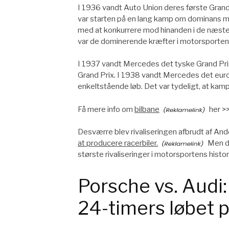
I 1936 vandt Auto Union deres første Grand
var starten på en lang kamp om dominans me
med at konkurrere mod hinanden i de næste 
var de dominerende kræfter i motorsporten
I 1937 vandt Mercedes det tyske Grand Pri
Grand Prix. I 1938 vandt Mercedes det eur
enkeltstående løb. Det var tydeligt, at kampe
Få mere info om
bilbane
her >
Desværre blev rivaliseringen afbrudt af A
at producere racerbiler.
Men de
største rivaliseringer i motorsportens histor
Porsche vs. Audi
24-timers løbet 