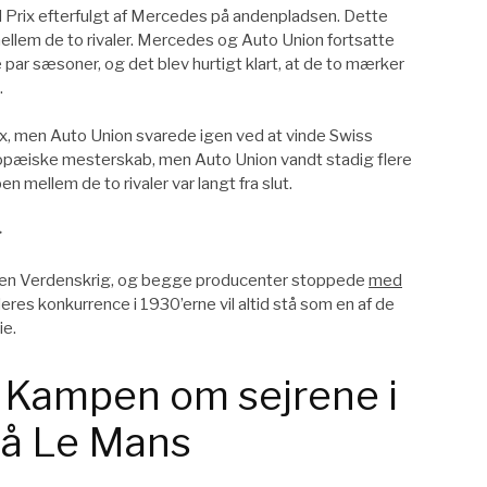
 Prix efterfulgt af Mercedes på andenpladsen. Dette
llem de to rivaler. Mercedes og Auto Union fortsatte
par sæsoner, og det blev hurtigt klart, at de to mærker
.
x, men Auto Union svarede igen ved at vinde Swiss
opæiske mesterskab, men Auto Union vandt stadig flere
n mellem de to rivaler var langt fra slut.
>
nden Verdenskrig, og begge producenter stoppede
med
res konkurrence i 1930’erne vil altid stå som en af de
ie.
: Kampen om sejrene i
på Le Mans