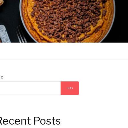
øg
SØG
Recent Posts