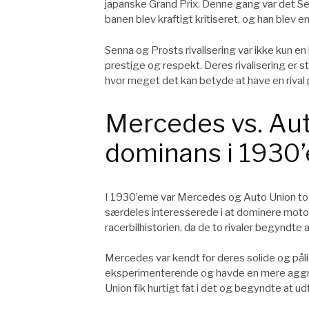
japanske Grand Prix. Denne gang var det S
banen blev kraftigt kritiseret, og han blev e
Senna og Prosts rivalisering var ikke ku
prestige og respekt. Deres rivalisering er st
hvor meget det kan betyde at have en rival
Mercedes vs. Au
dominans i 1930’
I 1930’erne var Mercedes og Auto Union to 
særdeles interesserede i at dominere motors
racerbilhistorien, da de to rivaler begyndte
Mercedes var kendt for deres solide og påli
eksperimenterende og havde en mere aggre
Union fik hurtigt fat i det og begyndte at 