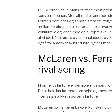
I 1960’erne var Le Mans et af de mest prestig
kongen af banen. Men alt dette ændrede sig
Ferrari’s dominans og sendte sit team af in
mellem to gigantiske bilproducenter, hvor F
konkurrere og vinde mod de europæiske Ferr
at vinde både første og andenpladsen, og Fer
også for amerikansk bilindustri, og det mark
McLaren vs. Ferra
rivalisering
I Formel 1s historie er der ingen rivaliseri
De to hold har kæmpet om sejre og mesters
intense øjeblikke i sportens historie.
McLaren og Ferrari er begge ikoniske hold i 