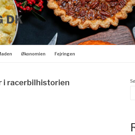
G DK
Maden
Økonomien
Fejringen
 i racerbilhistorien
S