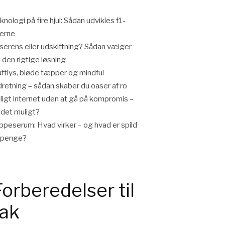
knologi på fire hjul: Sådan udvikles f1-
lerne
iserens eller udskiftning? Sådan vælger
 den rigtige løsning
ftlys, bløde tæpper og mindful
dretning – sådan skaber du oaser af ro
lligt internet uden at gå på kompromis –
 det muligt?
ppeserum: Hvad virker – og hvad er spild
 penge?
Forberedelser til
tak