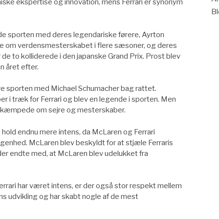
niske ekspertise og innovation, mens Ferrari er synonym
B
de sporten med deres legendariske førere, Ayrton
de om verdensmesterskabet i flere sæsoner, og deres
r de to kolliderede i den japanske Grand Prix. Prost blev
 året efter.
inere sporten med Michael Schumacher bag rattet.
i træk for Ferrari og blev en legende i sporten. Men
 og kæmpede om sejre og mesterskaber.
o hold endnu mere intens, da McLaren og Ferrari
nhed. McLaren blev beskyldt for at stjæle Ferraris
, der endte med, at McLaren blev udelukket fra
rrari har været intens, er der også stor respekt mellem
ens udvikling og har skabt nogle af de mest