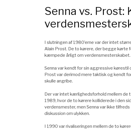
Senna vs. Prost
verdensmesters
I slutningen af 1980’erne var der intet stør
Alain Prost. De to kørere, der begge kørte 
kæmpede årligt om verdensmesterskabet.
Senna var kendt for sin aggressive kørestil o
Prost var derimod mere taktisk og kendt for 
skulle angribe.
Der var intet kærlighedsforhold mellem de to 
1989, hvor de to kørere kolliderede i den s
verdensmester, men Senna var ikke tilfreds 
diskussion om ulykken.
I 1990 var rivaliseringen mellem de to kører