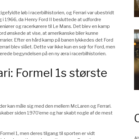
efyldte løb i racerbilhistorien, og Ferrari var ubestridt
 i 1966, da Henry Ford II besluttede at udfordre
geniører og racerkørere til Le Mans. Det blev en kamp
ord ønskede at vise, at amerikanske biler kunne
arier. Efter en hård kamp på banen lykkedes det Ford
rari blev slået. Dette var ikke kun en sejr for Ford, men
erede begyndelsen på en ny æra i racerbilhistorien.
ri: Formel 1s største
ng, der kan måle sig med den mellem McLaren og Ferrari.
kaber siden 1970’erne og har skabt nogle af de mest
Formel 1, men deres tilgang til sporten er vidt
Al