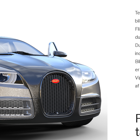
Te
bi
Fl
du
Du
in
Bi
er
Vi
af