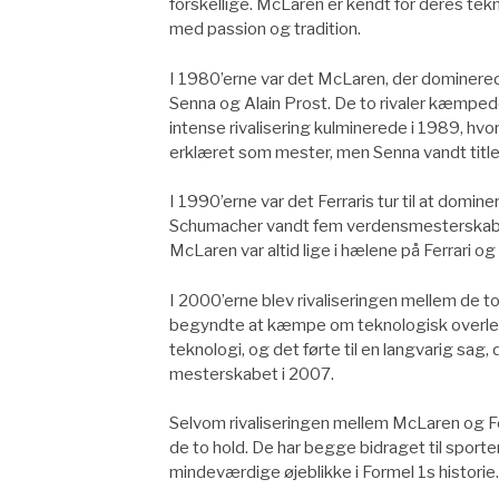
forskellige. McLaren er kendt for deres tek
med passion og tradition.
I 1980’erne var det McLaren, der dominere
Senna og Alain Prost. De to rivaler kæmpe
intense rivalisering kulminerede i 1989, hvo
erklæret som mester, men Senna vandt titlen
I 1990’erne var det Ferraris tur til at dom
Schumacher vandt fem verdensmesterskaber 
McLaren var altid lige i hælene på Ferrari
I 2000’erne blev rivaliseringen mellem de t
begyndte at kæmpe om teknologisk overlege
teknologi, og det førte til en langvarig sag
mesterskabet i 2007.
Selvom rivaliseringen mellem McLaren og Fe
de to hold. De har begge bidraget til sport
mindeværdige øjeblikke i Formel 1s historie.