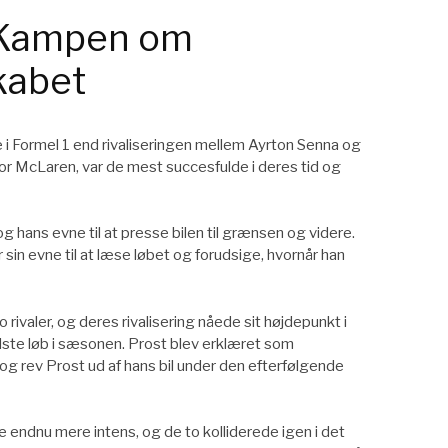
: Kampen om
kabet
re i Formel 1 end rivaliseringen mellem Ayrton Senna og
for McLaren, var de mest succesfulde i deres tid og
g hans evne til at presse bilen til grænsen og videre.
sin evne til at læse løbet og forudsige, hvornår han
rivaler, og deres rivalisering nåede sit højdepunkt i
idste løb i sæsonen. Prost blev erklæret som
og rev Prost ud af hans bil under den efterfølgende
e endnu mere intens, og de to kolliderede igen i det