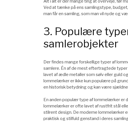
Alt i alt er der mange ting at overveje, før
Ved at tænke på ens samlingstype, budget, 
man får en samling, som man vil nyde og vær
3. Populære type
samlerobjekter
Der findes mange forskellige typer af lom
samlere. Én af de mest eftertragtede typer
lavet af ædle metaller som sølv eller guld 
lommelærker er ikke kun populære på grund 
en historisk betydning og kan være sjældne 
En anden populær type af lommelærker er 
lommelærker er ofte lavet af rustfrit stål e
stilrent design. De moderne lommelærker e
praktisk og stilfuld genstand i deres samling