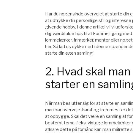
Har du nogensinde overvejet at starte din 
at udtrykke din personlige stil og interes
givende hobby. I denne artikel vil vi udfor
dig værdifulde tips til at komme i gang med
lommelærker, frimærker, mønter eller noget he
her. Så lad os dykke ned i denne spændend
starte din egen samling!
2. Hvad skal man
starter en samlin
Når man beslutter sig for at starte en samli
man bør overveje. Først og fremmest er det
at opbygge. Skal det være en samling af for
bestemt tema, f.eks. vintage lommelærker 
afklare dette på forhånd kan man målrette 