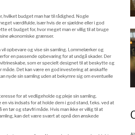
, hvilket budget man har til rådighed. Nogle
et værdifulde, især hvis de er sjældne eller i god
te et budget for, hvor meget man er villig til at bruge
e sine økonomiske grænser.
n vil opbevare og vise sin samling. Lommelærker og
erfor en passende opbevaring for at undgå skader. Der
 vitrineskabe, som er specielt designet til at beskytte og
r måde. Det kan være en god investering at anskaffe
kan nyde sin samling uden at bekymre sig om eventuelle
teresse for at vedligeholde og pleje sin samling.
 vis indsats for at holde dem i god stand, f.eks. ved at
 tør og støvfri måde. Hvis man ikke er villig til at
 samling, kan det være svært at opnå den ønskede
Al