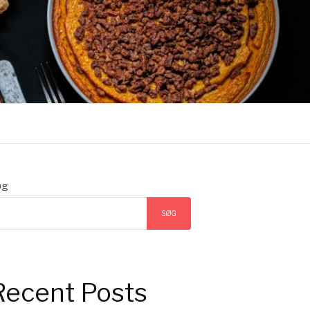
øg
SØG
Recent Posts