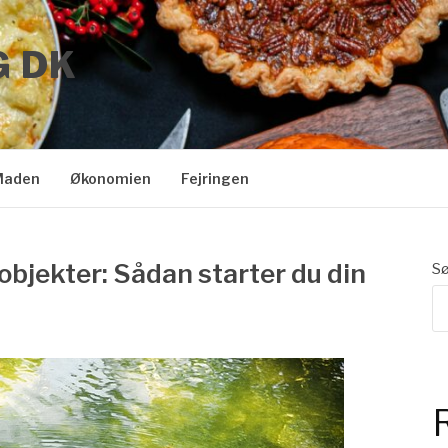
G DK
Maden
Økonomien
Fejringen
jekter: Sådan starter du din
S