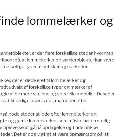
finde lommelærker og
mlerobjekter, er der flere forskellige steder, hvor man
ærksom på, at lommelærker og samlerobjekter kan være
 forskellige typer af butikker og markeder.
kker, der er dedikeret til lommelærker og
redt udvalg af forskellige typer og mærker af
nogle af de mere sjældne og specielle modeller. Desuden
 at finde lige præcis det, man leder efter.
gså gode steder at lede efter lommelærker og
ugte og gamle lommelærker, som måske har en særlig
e oplevelse at gå på opdagelse og finde unikke
steder. Det er dog vigtigt at være opmærksom på, at