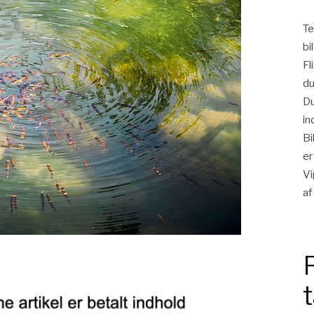
Te
bi
Fl
du
Du
in
Bi
er
Vi
af