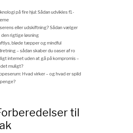
knologi på fire hjul: Sådan udvikles f1-
lerne
iserens eller udskiftning? Sådan vælger
 den rigtige løsning
ftlys, bløde tæpper og mindful
dretning – sådan skaber du oaser af ro
lligt internet uden at gå på kompromis –
 det muligt?
ppeserum: Hvad virker – og hvad er spild
 penge?
Forberedelser til
tak