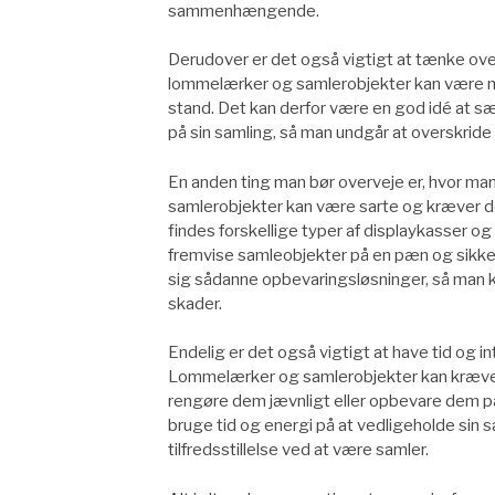
sammenhængende.
Derudover er det også vigtigt at tænke over
lommelærker og samlerobjekter kan være meg
stand. Det kan derfor være en god idé at sæt
på sin samling, så man undgår at overskrid
En anden ting man bør overveje er, hvor ma
samlerobjekter kan være sarte og kræver d
findes forskellige typer af displaykasser og
fremvise samleobjekter på en pæn og sikke
sig sådanne opbevaringsløsninger, så man 
skader.
Endelig er det også vigtigt at have tid og in
Lommelærker og samlerobjekter kan kræve en
rengøre dem jævnligt eller opbevare dem på en
bruge tid og energi på at vedligeholde sin
tilfredsstillelse ved at være samler.