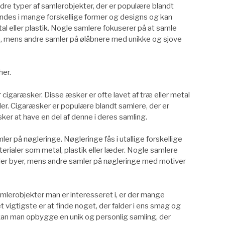
e typer af samlerobjekter, der er populære blandt
findes i mange forskellige former og designs og kan
al eller plastik. Nogle samlere fokuserer på at samle
de, mens andre samler på ølåbnere med unikke og sjove
her.
cigaræsker. Disse æsker er ofte lavet af træ eller metal
eder. Cigaræsker er populære blandt samlere, der er
ker at have en del af denne i deres samling.
r på nøgleringe. Nøgleringe fås i utallige forskellige
erialer som metal, plastik eller læder. Nogle samlere
eller byer, mens andre samler på nøgleringe med motiver
mlerobjekter man er interesseret i, er der mange
 vigtigste er at finde noget, der falder i ens smag og
 kan man opbygge en unik og personlig samling, der