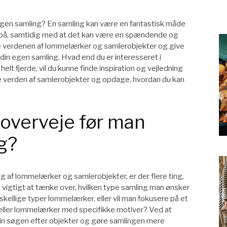
egen samling? En samling kan være en fantastisk måde
se på, samtidig med at det kan være en spændende og
ske verdenen af lommelærker og samlerobjekter og give
 din egen samling. Hvad end du er interesseret i
lt fjerde, vil du kunne finde inspiration og vejledning
e verden af samlerobjekter og opdage, hvordan du kan
 overveje før man
g?
ng af lommelærker og samlerobjekter, er der flere ting,
 vigtigt at tænke over, hvilken type samling man ønsker
skellige typer lommelærker, eller vil man fokusere på et
eller lommelærker med specifikke motiver? Ved at
sin søgen efter objekter og gøre samlingen mere