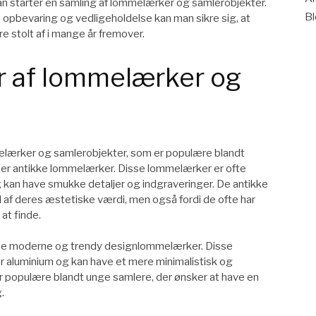
 man starter en samling af lommelærker og samlerobjekter.
B
opbevaring og vedligeholdelse kan man sikre sig, at
e stolt af i mange år fremover.
r af lommelærker og
melærker og samlerobjekter, som er populære blandt
 er antikke lommelærker. Disse lommelærker er ofte
og kan have smukke detaljer og indgraveringer. De antikke
af deres æstetiske værdi, men også fordi de ofte har
at finde.
de moderne og trendy designlommelærker. Disse
ller aluminium og kan have et mere minimalistisk og
r populære blandt unge samlere, der ønsker at have en
.