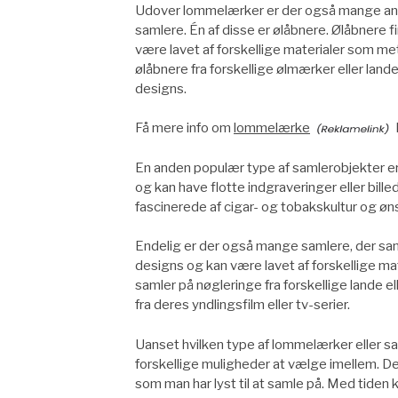
Udover lommelærker er der også mange andr
samlere. Én af disse er ølåbnere. Ølåbnere 
være lavet af forskellige materialer som met
ølåbnere fra forskellige ølmærker eller lan
designs.
Få mere info om
lommelærke
En anden populær type af samlerobjekter er 
og kan have flotte indgraveringer eller bill
fascinerede af cigar- og tobakskultur og øns
Endelig er der også mange samlere, der samle
designs og kan være lavet af forskellige mat
samler på nøgleringe fra forskellige lande 
fra deres yndlingsfilm eller tv-serier.
Uanset hvilken type af lommelærker eller sa
forskellige muligheder at vælge imellem. Det
som man har lyst til at samle på. Med tiden