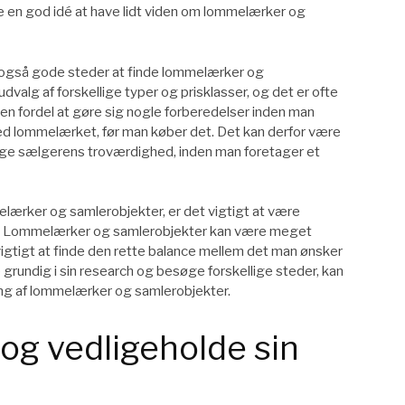
e en god idé at have lidt viden om lommelærker og
 også gode steder at finde lommelærker og
dvalg af forskellige typer og prisklasser, og det er ofte
en fordel at gøre sig nogle forberedelser inden man
ved lommelærket, før man køber det. Det kan derfor være
øge sælgerens troværdighed, inden man foretager et
lærker og samlerobjekter, er det vigtigt at være
. Lommelærker og samlerobjekter kan være meget
r vigtigt at finde den rette balance mellem det man ønsker
re grundig i sin research og besøge forskellige steder, kan
g af lommelærker og samlerobjekter.
je og vedligeholde sin