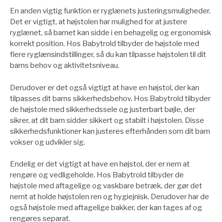
En anden vigtig funktion er ryglænets justeringsmuligheder.
Det er vigtigt, at højstolen har mulighed for at justere
ryglænet, så barnet kan sidde i en behagelig og ergonomisk
korrekt position. Hos Babytrold tilbyder de højstole med
flere ryglænsindstillinger, så du kan tilpasse højstolen til dit
barns behov og aktivitetsniveau.
Derudover er det også vigtigt at have en højstol, der kan
tilpasses dit barns sikkerhedsbehov. Hos Babytrold tilbyder
de højstole med sikkerhedssele og justerbart bøjle, der
sikrer, at dit barn sidder sikkert og stabilt i højstolen. Disse
sikkerhedsfunktioner kan justeres efterhånden som dit barn
vokser og udvikler sig.
Endelig er det vigtigt at have en højstol, der er nem at
rengøre og vedligeholde. Hos Babytrold tilbyder de
højstole med aftagelige og vaskbare betræk, der gør det
nemt at holde højstolen ren og hygiejnisk. Derudover har de
også højstole med aftagelige bakker, der kan tages af og
rengøres separat.