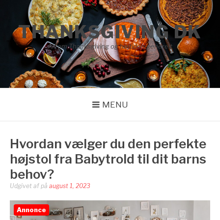
Spring
til
THANKSGIVING DK
indhold
Alt om Thanksgiving og højtiden generelt
MENU
Hvordan vælger du den perfekte
højstol fra Babytrold til dit barns
behov?
Udgivet af
på
august 1, 2023
Annonce