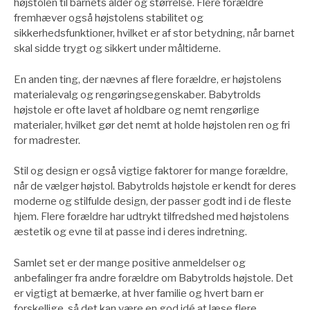
højstolen til barnets alder og størrelse. Flere forældre
fremhæver også højstolens stabilitet og
sikkerhedsfunktioner, hvilket er af stor betydning, når barnet
skal sidde trygt og sikkert under måltiderne.
En anden ting, der nævnes af flere forældre, er højstolens
materialevalg og rengøringsegenskaber. Babytrolds
højstole er ofte lavet af holdbare og nemt rengørlige
materialer, hvilket gør det nemt at holde højstolen ren og fri
for madrester.
Stil og design er også vigtige faktorer for mange forældre,
når de vælger højstol. Babytrolds højstole er kendt for deres
moderne og stilfulde design, der passer godt ind i de fleste
hjem. Flere forældre har udtrykt tilfredshed med højstolens
æstetik og evne til at passe ind i deres indretning.
Samlet set er der mange positive anmeldelser og
anbefalinger fra andre forældre om Babytrolds højstole. Det
er vigtigt at bemærke, at hver familie og hvert barn er
forskellige, så det kan være en god idé at læse flere