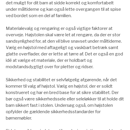
det muligt for dit barn at sidde korrekt og komfortabelt
under måltiderne og kan også lette overgangen til at spise
ved bordet som en del af familien.
Materialevalg og rengøring er også vigtige faktorer at
overveje. Højstolen skal være let at rengøre, da der er stor
sandsynlighed for, at den vil blive snavset under måltiderne.
Vælg en højstol med aftageligt og vaskbart betræk samt
glatte overflader, der er lette at tørre af. Det er også en god
idé at vælge et materiale, der er holdbart og
modstandsdygtigt over for pletter og ridser.
Sikkerhed og stabilitet er selvfølgelig afgørende, når det
kommer til valg af højstol. Vælg en højstol, der er solidt
konstrueret og har en bred base for at sikre stabilitet. Der
bør også være sikkerhedssele eller seleløkker til at holde dit
barn sikkert fast i stolen. Undersøg også, om højstolen
opfylder de gældende sikkerhedsstandarder for
børnemøbler.