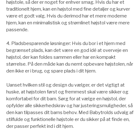
højstole, så der er noget for enhver smag. Hvis du har et
traditionelt hjem, kan en højstol med fine detaljer og kurver
være et godt valg. Hvis du derimod har et mere moderne
hjem, kan en minimalistisk og strømlinet højstol være mere
passende.
4. Pladsbesparende løsninger: Hvis du bor i et hjem med
begrænset plads, kan det være en god idé at overveje en
højstol, der kan foldes sammen eller har en kompakt
størrelse. På den måde kan du nemt opbevare højstolen, når
den ikke er i brug, og spare plads i dit hjem.
Uanset hvilken stil og design du vælger, er det vigtigt at
huske, at højstolen først og fremmest skal være sikker og
komfortabel for dit barn. Sørg for at vælge en højstol, der
opfylder alle sikkerhedskrav og har justeringsmuligheder, så
den kan tilpasses dit barns behov. Med Babytrolds udvalg af
stilfulde og funktionelle højstole er du sikker på at finde en,
der passer perfekt ind i dit hjem.