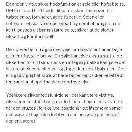
En anden vigtig sikkerhedsfunktion er sele eller hoftebælte.
Dette er med til at holde dit barn sikkert fastspændt i
højstolen og forhindrer, at de falder ud. Selen eller
hoftebæltet skal være justerbart og nemt at bruge, så det
kan tilpasses dit barns størrelse og sikrer, at de sidder
sikkert og komfortabelt.
Derudover bør du også overveje, om højstolen har en bøjle
eller en aftagelig bakke. En bøjle kan give ekstra støtte og
sikkerhed for dit barn, mens en aftagelig bakke kan gøre det
lettere at placere dit barn i og tage dem ud af højstolen. Det
er også vigtigt at sikre, at både bøjlen og bakken er lette at
rengøre for at opretholde en god hygiejne.
Yderligere sikkerhedsfunktioner, der kan være vigtige,
inkluderer en stabil base, der forhindrer højstolen i at vælte,
når den bruges i forskellige positioner, og låsemekanismer,
der sikrer, at højstolen forbliver i den ønskede position, når
den er justeret.