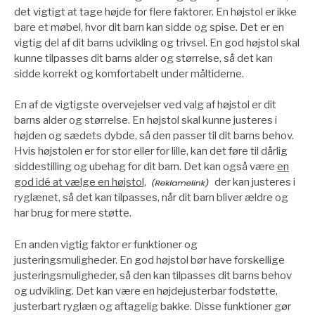
det vigtigt at tage højde for flere faktorer. En højstol er ikke
bare et møbel, hvor dit barn kan sidde og spise. Det er en
vigtig del af dit barns udvikling og trivsel. En god højstol skal
kunne tilpasses dit barns alder og størrelse, så det kan
sidde korrekt og komfortabelt under måltiderne.
En af de vigtigste overvejelser ved valg af højstol er dit
barns alder og størrelse. En højstol skal kunne justeres i
højden og sædets dybde, så den passer til dit barns behov.
Hvis højstolen er for stor eller for lille, kan det føre til dårlig
siddestilling og ubehag for dit barn. Det kan også være
en
god idé at vælge en højstol,
der kan justeres i
ryglænet, så det kan tilpasses, når dit barn bliver ældre og
har brug for mere støtte.
En anden vigtig faktor er funktioner og
justeringsmuligheder. En god højstol bør have forskellige
justeringsmuligheder, så den kan tilpasses dit barns behov
og udvikling. Det kan være en højdejusterbar fodstøtte,
justerbart ryglæn og aftagelig bakke. Disse funktioner gør