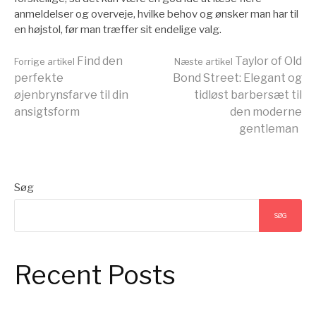
anmeldelser og overveje, hvilke behov og ønsker man har til
en højstol, før man træffer sit endelige valg.
Læs
Find den
Taylor of Old
Forrige artikel
Næste artikel
perfekte
Bond Street: Elegant og
øjenbrynsfarve til din
tidløst barbersæt til
videre
ansigtsform
den moderne
gentleman
Søg
SØG
Recent Posts