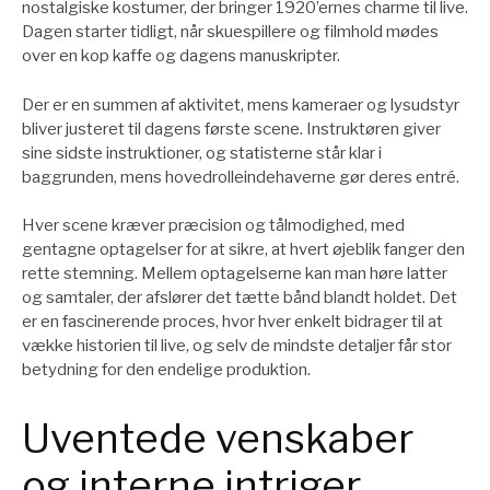
nostalgiske kostumer, der bringer 1920’ernes charme til live.
Dagen starter tidligt, når skuespillere og filmhold mødes
over en kop kaffe og dagens manuskripter.
Der er en summen af aktivitet, mens kameraer og lysudstyr
bliver justeret til dagens første scene. Instruktøren giver
sine sidste instruktioner, og statisterne står klar i
baggrunden, mens hovedrolleindehaverne gør deres entré.
Hver scene kræver præcision og tålmodighed, med
gentagne optagelser for at sikre, at hvert øjeblik fanger den
rette stemning. Mellem optagelserne kan man høre latter
og samtaler, der afslører det tætte bånd blandt holdet. Det
er en fascinerende proces, hvor hver enkelt bidrager til at
vække historien til live, og selv de mindste detaljer får stor
betydning for den endelige produktion.
Uventede venskaber
og interne intriger