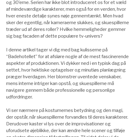
og 30’erne. Serien har ikke blot introduceret os for et væld
af mindeværdige karakterer, men også for en verden, hvor
hver eneste detalje synes nøje gennemtænkt. Men hvad
sker der egentlig, når kameraerne slukkes, og skuespillerne
træder ud af deres roller? Hvilke hemmeligheder gemmer
sig bag facaden af dette populære tv-univers?
I denne artikel tager vi dig med bag kulisserne på
“Badehotellet” for at afsløre nogle af de mest fascinerende
aspekter af produktionen. Vi dykker ned i en typisk dag på
settet, hvor hektiske optagelser og minutiøs planlægning
præger hverdagen. Her blomstrer uventede venskaber,
mens interne intriger kan opstå, og skuespillerne må
navigere gennem både professionelle og personlige
udfordringer.
Vi ser nærmere på kostumernes betydning og den magi,
der opstår, når skuespillerne forvandles til deres karakterer.
Derudover kaster vi lys over de improvisationer og
uforudsete øjeblikke, der kan ændre hele scener og tilføje