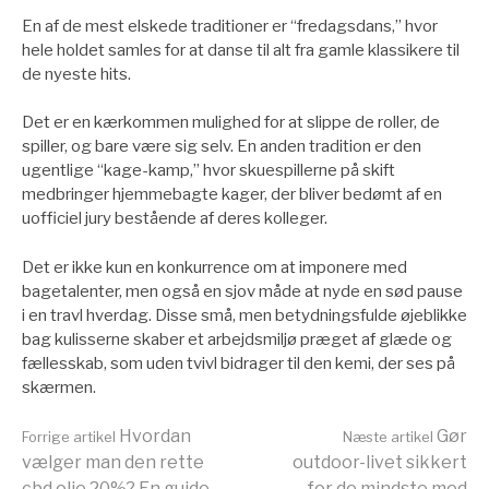
En af de mest elskede traditioner er “fredagsdans,” hvor
hele holdet samles for at danse til alt fra gamle klassikere til
de nyeste hits.
Det er en kærkommen mulighed for at slippe de roller, de
spiller, og bare være sig selv. En anden tradition er den
ugentlige “kage-kamp,” hvor skuespillerne på skift
medbringer hjemmebagte kager, der bliver bedømt af en
uofficiel jury bestående af deres kolleger.
Det er ikke kun en konkurrence om at imponere med
bagetalenter, men også en sjov måde at nyde en sød pause
i en travl hverdag. Disse små, men betydningsfulde øjeblikke
bag kulisserne skaber et arbejdsmiljø præget af glæde og
fællesskab, som uden tvivl bidrager til den kemi, der ses på
skærmen.
Læs
Hvordan
Gør
Forrige artikel
Næste artikel
vælger man den rette
outdoor-livet sikkert
cbd olie 20%? En guide
for de mindste med