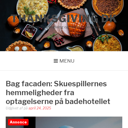
Spring
til
THANKSGIVING DK
indhold
Alt om Thanksgiving og højtiden generelt
MENU
Bag facaden: Skuespillernes
hemmeligheder fra
optagelserne på badehotellet
Udgivet af
på
april 24, 2025
Annonce