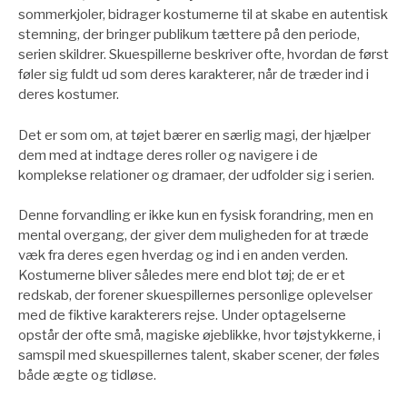
sommerkjoler, bidrager kostumerne til at skabe en autentisk
stemning, der bringer publikum tættere på den periode,
serien skildrer. Skuespillerne beskriver ofte, hvordan de først
føler sig fuldt ud som deres karakterer, når de træder ind i
deres kostumer.
Det er som om, at tøjet bærer en særlig magi, der hjælper
dem med at indtage deres roller og navigere i de
komplekse relationer og dramaer, der udfolder sig i serien.
Denne forvandling er ikke kun en fysisk forandring, men en
mental overgang, der giver dem muligheden for at træde
væk fra deres egen hverdag og ind i en anden verden.
Kostumerne bliver således mere end blot tøj; de er et
redskab, der forener skuespillernes personlige oplevelser
med de fiktive karakterers rejse. Under optagelserne
opstår der ofte små, magiske øjeblikke, hvor tøjstykkerne, i
samspil med skuespillernes talent, skaber scener, der føles
både ægte og tidløse.