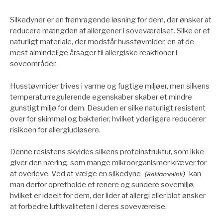
Silkedyner er en fremragende løsning for dem, der ønsker at
reducere mængden af allergener i soveværelset. Silke er et
naturligt materiale, der modstår husstøvmider, en af de
mest almindelige årsager til allergiske reaktioner i
soveområder.
Husstøvmider trives i varme og fugtige miljøer, men silkens
temperaturregulerende egenskaber skaber et mindre
gunstigt miljø for dem. Desuden er silke naturligt resistent
over for skimmel og bakterier, hvilket yderligere reducerer
risikoen for allergiudløsere.
Denne resistens skyldes silkens proteinstruktur, som ikke
giver den næring, som mange mikroorganismer kræver for
at overleve. Ved at vælge en
silkedyne
kan
man derfor opretholde et renere og sundere sovemiljø,
hvilket er ideelt for dem, der lider af allergi eller blot ønsker
at forbedre luftkvaliteten i deres soveværelse.