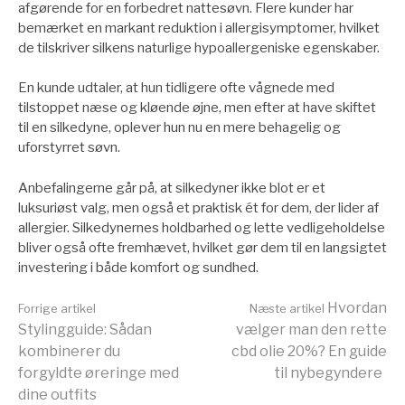
afgørende for en forbedret nattesøvn. Flere kunder har
bemærket en markant reduktion i allergisymptomer, hvilket
de tilskriver silkens naturlige hypoallergeniske egenskaber.
En kunde udtaler, at hun tidligere ofte vågnede med
tilstoppet næse og kløende øjne, men efter at have skiftet
til en silkedyne, oplever hun nu en mere behagelig og
uforstyrret søvn.
Anbefalingerne går på, at silkedyner ikke blot er et
luksuriøst valg, men også et praktisk ét for dem, der lider af
allergier. Silkedynernes holdbarhed og lette vedligeholdelse
bliver også ofte fremhævet, hvilket gør dem til en langsigtet
investering i både komfort og sundhed.
Læs
Hvordan
Forrige artikel
Næste artikel
Stylingguide: Sådan
vælger man den rette
kombinerer du
cbd olie 20%? En guide
videre
forgyldte øreringe med
til nybegyndere
dine outfits