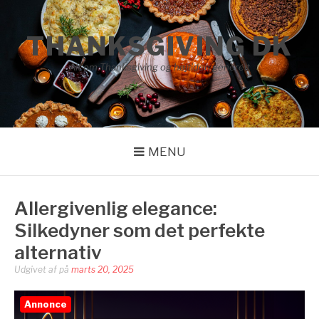
Spring
til
THANKSGIVING DK
indhold
Alt om Thanksgiving og højtiden generelt
MENU
Allergivenlig elegance:
Silkedyner som det perfekte
alternativ
Udgivet af
på
marts 20, 2025
Annonce