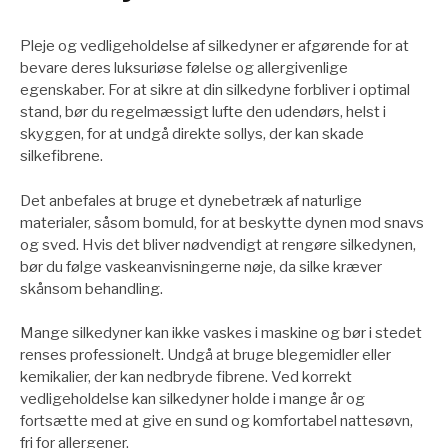
Pleje og vedligeholdelse af silkedyner er afgørende for at
bevare deres luksuriøse følelse og allergivenlige
egenskaber. For at sikre at din silkedyne forbliver i optimal
stand, bør du regelmæssigt lufte den udendørs, helst i
skyggen, for at undgå direkte sollys, der kan skade
silkefibrene.
Det anbefales at bruge et dynebetræk af naturlige
materialer, såsom bomuld, for at beskytte dynen mod snavs
og sved. Hvis det bliver nødvendigt at rengøre silkedynen,
bør du følge vaskeanvisningerne nøje, da silke kræver
skånsom behandling.
Mange silkedyner kan ikke vaskes i maskine og bør i stedet
renses professionelt. Undgå at bruge blegemidler eller
kemikalier, der kan nedbryde fibrene. Ved korrekt
vedligeholdelse kan silkedyner holde i mange år og
fortsætte med at give en sund og komfortabel nattesøvn,
fri for allergener.